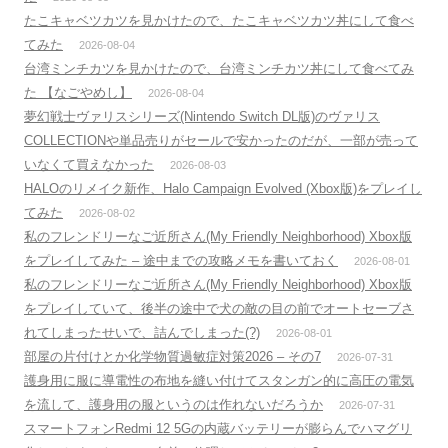
たこキャベツカツを見かけたので、たこキャベツカツ丼にして食べ
てみた
2026-08-04
台湾ミンチカツを見かけたので、台湾ミンチカツ丼にして食べてみ
た 【なごやめし】
2026-08-04
夢幻戦士ヴァリスシリーズ(Nintendo Switch DL版)のヴァリス
COLLECTIONや単品売りがセールで安かったのだが、一部が売って
いなくて買えなかった
2026-08-03
HALOのリメイク新作、Halo Campaign Evolved (Xbox版)をプレイし
てみた
2026-08-02
私のフレンドリーなご近所さん(My Friendly Neighborhood) Xbox版
をプレイしてみた – 途中までの攻略メモを書いておく
2026-08-01
私のフレンドリーなご近所さん(My Friendly Neighborhood) Xbox版
をプレイしていて、後半の途中で犬の敵の目の前でオートセーブさ
れてしまったせいで、詰んでしまった(?)
2026-08-01
部屋の片付けとか化学物質過敏症対策2026 – その7
2026-07-31
護身用に服に導電性の布地を縫い付けてスタンガン的に高圧の電気
を流して、護身用の服というのは作れないだろうか
2026-07-31
スマートフォンRedmi 12 5Gの内蔵バッテリーが膨らんでハマグリ