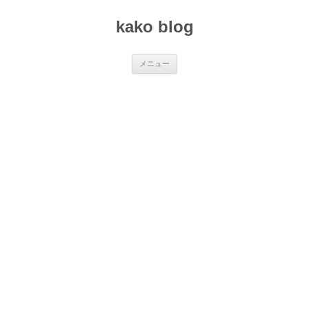
コ
ン
kako blog
テ
ン
ツ
へ
ス
メニュー
キ
ッ
プ