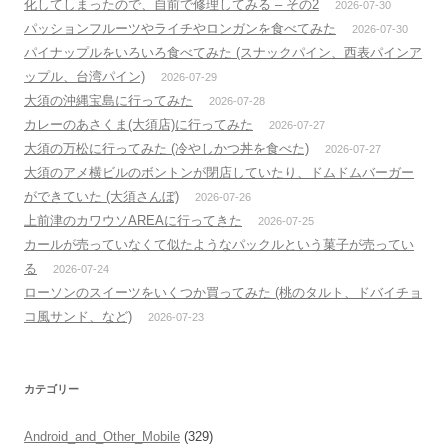
化してしまったので、自前で修理してみる – その2
2026-07-30
パッションフルーツやライチやロンガンを食べてみた
2026-07-30
パイナップルをいろいろ食べてみた (スナックパイン、西表パインア
ップル、台湾パイン)
2026-07-29
大須の沖縄宝島に行ってみた
2026-07-28
カレーのあさくま(大須店)に行ってみた
2026-07-27
大須の万松に行ってみた (冷やしかつ丼を食べた)
2026-07-27
大須のアメ横ビルのボントンが閉店していたり、ドムドムバーガー
ができていた (大須さんぼ)
2026-07-26
上前津のカワウソAREAに行ってきた
2026-07-25
カールが売っていなくて似たようなパックルという菓子が売ってい
る
2026-07-24
ローソンのスイーツをいくつか買ってみた (桃のタルト、ドバイチョ
コ風サンド、など)
2026-07-23
カテゴリー
Android_and_Other_Mobile
(329)