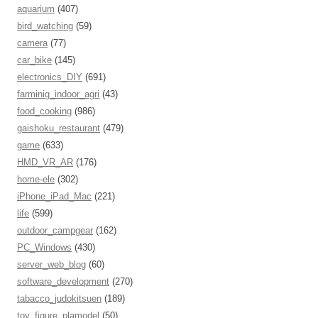
aquarium
(407)
bird_watching
(59)
camera
(77)
car_bike
(145)
electronics_DIY
(691)
farminig_indoor_agri
(43)
food_cooking
(986)
gaishoku_restaurant
(479)
game
(633)
HMD_VR_AR
(176)
home-ele
(302)
iPhone_iPad_Mac
(221)
life
(599)
outdoor_campgear
(162)
PC_Windows
(430)
server_web_blog
(60)
software_development
(270)
tabacco_judokitsuen
(189)
toy_figure_plamodel
(50)