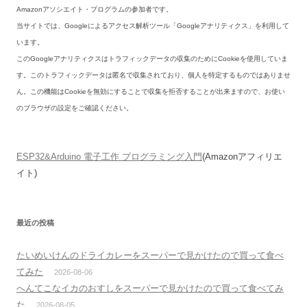
Amazonアソシエイト・プログラムの参加者です。
当サイトでは、Googleによるアクセス解析ツール「Googleアナリティクス」を利用して
います。
このGoogleアナリティクスはトラフィックデータの収集のためにCookieを使用していま
す。このトラフィックデータは匿名で収集されており、個人を特定するものではありませ
ん。この機能はCookieを無効にすることで収集を拒否することが出来ますので、お使い
のブラウザの設定をご確認ください。
ESP32&Arduino 電子工作 プログラミング入門
(Amazonアフィリエ
イト)
最近の投稿
たいめいけんのドライカレーをスーパーで見かけたので買って食べ
てみた
2026-08-06
へんてこなイカのおすしをスーパーで見かけたので買って食べてみ
た
2026-08-05