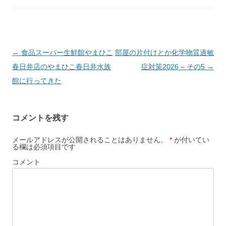
投
←
食品スーパー生鮮館やまひこ
部屋の片付けとか化学物質過敏
稿
春日井店のやまひこ春日井水族
症対策2026 – その5
→
ナ
館に行ってきた
ビ
ゲ
コメントを残す
ー
シ
メールアドレスが公開されることはありません。
*
が付いてい
る欄は必須項目です
ョ
コメント
ン