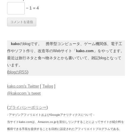
− 1 = 4
kako
のblogです。 携帯型コンピュータ、ゲーム機関係、電子工
作やソフト作り、改造等のWebサイト「
kako.com
」をやってます。
最近は旅行ネタと食べ物ネタとかも書いていて、雑記blogとなって
います。
(
blogのRSS
)
kako.com's Twitter
[
Twilog
]
@kakocom 's tweet
(
プライバシーポリシー
)
- アマゾンアフィリエイトおよびGoogleアナリティクスについて -
当サイトkako.comは、Amazon.co.jpを宣伝しリンクすることによってサイトが紹介料を
獲得できる手段を提供することを目的に設定されたアフィリエイトプログラムである、