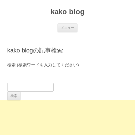
コ
ン
kako blog
テ
ン
ツ
へ
ス
メニュー
キ
ッ
プ
kako blogの記事検索
検索 (検索ワードを入力してください)
検
索
: