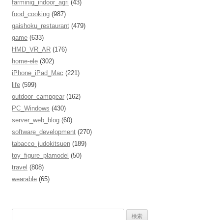
farminig_indoor_agri
(43)
food_cooking
(987)
gaishoku_restaurant
(479)
game
(633)
HMD_VR_AR
(176)
home-ele
(302)
iPhone_iPad_Mac
(221)
life
(599)
outdoor_campgear
(162)
PC_Windows
(430)
server_web_blog
(60)
software_development
(270)
tabacco_judokitsuen
(189)
toy_figure_plamodel
(50)
travel
(808)
wearable
(65)
検