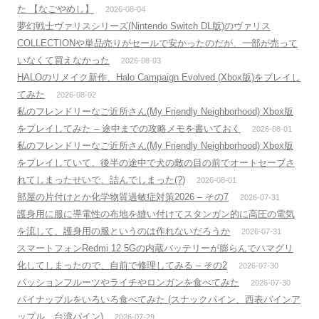
た 【なごやめし】
2026-08-04
夢幻戦士ヴァリスシリーズ(Nintendo Switch DL版)のヴァリス
COLLECTIONや単品売りがセールで安かったのだが、一部が売って
いなくて買えなかった
2026-08-03
HALOのリメイク新作、Halo Campaign Evolved (Xbox版)をプレイし
てみた
2026-08-02
私のフレンドリーなご近所さん(My Friendly Neighborhood) Xbox版
をプレイしてみた – 途中までの攻略メモを書いておく
2026-08-01
私のフレンドリーなご近所さん(My Friendly Neighborhood) Xbox版
をプレイしていて、後半の途中で犬の敵の目の前でオートセーブさ
れてしまったせいで、詰んでしまった(?)
2026-08-01
部屋の片付けとか化学物質過敏症対策2026 – その7
2026-07-31
護身用に服に導電性の布地を縫い付けてスタンガン的に高圧の電気
を流して、護身用の服というのは作れないだろうか
2026-07-31
スマートフォンRedmi 12 5Gの内蔵バッテリーが膨らんでハマグリ
化してしまったので、自前で修理してみる – その2
2026-07-30
パッションフルーツやライチやロンガンを食べてみた
2026-07-30
パイナップルをいろいろ食べてみた (スナックパイン、西表パインア
ップル、台湾パイン)
2026-07-29