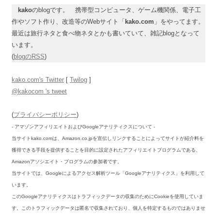
kako
のblogです。 携帯型コンピュータ、ゲーム機関係、電子工
作やソフト作り、改造等のWebサイト「
kako.com
」をやってます。
最近は旅行ネタと食べ物ネタとかも書いていて、雑記blogとなって
います。
(
blogのRSS
)
kako.com's Twitter
[
Twilog
]
@kakocom 's tweet
(
プライバシーポリシー
)
- アマゾンアフィリエイトおよびGoogleアナリティクスについて -
当サイトkako.comは、Amazon.co.jpを宣伝しリンクすることによってサイトが紹介料を
獲得できる手段を提供することを目的に設定されたアフィリエイトプログラムである、
Amazonアソシエイト・プログラムの参加者です。
当サイトでは、Googleによるアクセス解析ツール「Googleアナリティクス」を利用して
います。
このGoogleアナリティクスはトラフィックデータの収集のためにCookieを使用していま
す。このトラフィックデータは匿名で収集されており、個人を特定するものではありませ