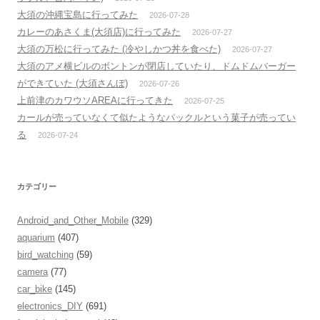
大須の沖縄宝島に行ってみた
2026-07-28
カレーのあさくま(大須店)に行ってみた
2026-07-27
大須の万松に行ってみた (冷やしかつ丼を食べた)
2026-07-27
大須のアメ横ビルのボントンが閉店していたり、ドムドムバーガー
ができていた (大須さんぼ)
2026-07-26
上前津のカワウソAREAに行ってきた
2026-07-25
カールが売っていなくて似たようなパックルという菓子が売ってい
る
2026-07-24
カテゴリー
Android_and_Other_Mobile
(329)
aquarium
(407)
bird_watching
(59)
camera
(77)
car_bike
(145)
electronics_DIY
(691)