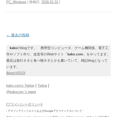
PC_Windows
| 投稿日:
2026-01-31
|
投
←
過去の投稿
稿
kako
のblogです。 携帯型コンピュータ、ゲーム機関係、電子工
ナ
作やソフト作り、改造等のWebサイト「
kako.com
」をやってます。
ビ
最近は旅行ネタと食べ物ネタとかも書いていて、雑記blogとなって
ゲ
います。
ー
(
blogのRSS
)
シ
kako.com's Twitter
[
Twilog
]
ョ
@kakocom 's tweet
ン
(
プライバシーポリシー
)
- アマゾンアフィリエイトおよびGoogleアナリティクスについて -