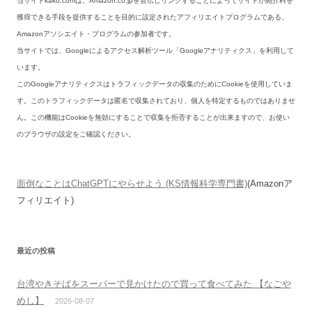
当サイトkako.comは、Amazon.co.jpを宣伝しリンクすることによってサイトが紹介料を
獲得できる手段を提供することを目的に設定されたアフィリエイトプログラムである、
Amazonアソシエイト・プログラムの参加者です。
当サイトでは、Googleによるアクセス解析ツール「Googleアナリティクス」を利用して
います。
このGoogleアナリティクスはトラフィックデータの収集のためにCookieを使用していま
す。このトラフィックデータは匿名で収集されており、個人を特定するものではありませ
ん。この機能はCookieを無効にすることで収集を拒否することが出来ますので、お使い
のブラウザの設定をご確認ください。
面倒なことはChatGPTにやらせよう (KS情報科学専門書)
(Amazonア
フィリエイト)
最近の投稿
台湾やきそばをスーパーで見かけたので買って食べてみた 【なごや
めし】
2026-08-07