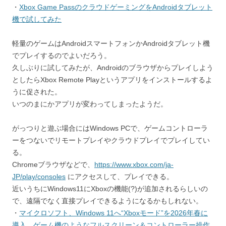
・
Xbox Game PassのクラウドゲーミングをAndroidタブレット
機で試してみた
軽量のゲームはAndroidスマートフォンかAndroidタブレット機
でプレイするのでよいだろう。
久しぶりに試してみたが、Androidのブラウザからプレイしよう
としたらXbox Remote Playというアプリをインストールするよ
うに促された。
いつのまにかアプリが変わってしまったようだ。
がっつりと遊ぶ場合にはWindows PCで、ゲームコントローラ
ーをつないでリモートプレイやクラウドプレイでプレイしてい
る。
Chromeブラウザなどで、
https://www.xbox.com/ja-
JP/play/consoles
にアクセスして、プレイできる。
近いうちにWindows11にXboxの機能(?)が追加されるらしいの
で、遠隔でなく直接プレイできるようになるかもしれない。
・
マイクロソフト、Windows 11へ“Xboxモード”を2026年春に
導入。ゲーム機のようなフルスクリーン＆コントローラー操作