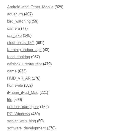
Android_and_Other_Mobile
(329)
aquarium
(407)
bird_watching
(59)
camera
(77)
car_bike
(145)
electronics_DIY
(691)
farminig_indoor_agri
(43)
food_cooking
(987)
gaishoku_restaurant
(479)
game
(633)
HMD_VR_AR
(176)
home-ele
(302)
iPhone_iPad_Mac
(221)
life
(599)
outdoor_campgear
(162)
PC_Windows
(430)
server_web_blog
(60)
software_development
(270)