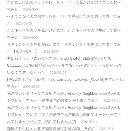
たいめいけんのドライカレーをスーパーで見かけたので買って食べ
てみた
2026-08-06
へんてこなイカのおすしをスーパーで見かけたので買って食べてみ
た
2026-08-05
たこキャベツカツを見かけたので、たこキャベツカツ丼にして食べ
てみた
2026-08-04
台湾ミンチカツを見かけたので、台湾ミンチカツ丼にして食べてみ
た 【なごやめし】
2026-08-04
夢幻戦士ヴァリスシリーズ(Nintendo Switch DL版)のヴァリス
COLLECTIONや単品売りがセールで安かったのだが、一部が売って
いなくて買えなかった
2026-08-03
HALOのリメイク新作、Halo Campaign Evolved (Xbox版)をプレイし
てみた
2026-08-02
私のフレンドリーなご近所さん(My Friendly Neighborhood) Xbox版
をプレイしてみた – 途中までの攻略メモを書いておく
2026-08-01
私のフレンドリーなご近所さん(My Friendly Neighborhood) Xbox版
をプレイしていて、後半の途中で犬の敵の目の前でオートセーブさ
れてしまったせいで、詰んでしまった(?)
2026-08-01
部屋の片付けとか化学物質過敏症対策2026 – その7
2026-07-31