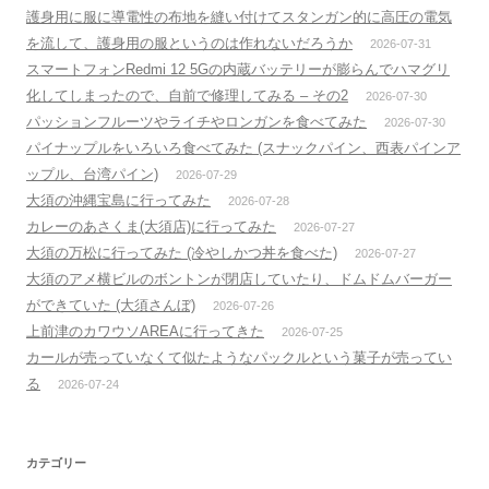
護身用に服に導電性の布地を縫い付けてスタンガン的に高圧の電気
を流して、護身用の服というのは作れないだろうか
2026-07-31
スマートフォンRedmi 12 5Gの内蔵バッテリーが膨らんでハマグリ
化してしまったので、自前で修理してみる – その2
2026-07-30
パッションフルーツやライチやロンガンを食べてみた
2026-07-30
パイナップルをいろいろ食べてみた (スナックパイン、西表パインア
ップル、台湾パイン)
2026-07-29
大須の沖縄宝島に行ってみた
2026-07-28
カレーのあさくま(大須店)に行ってみた
2026-07-27
大須の万松に行ってみた (冷やしかつ丼を食べた)
2026-07-27
大須のアメ横ビルのボントンが閉店していたり、ドムドムバーガー
ができていた (大須さんぼ)
2026-07-26
上前津のカワウソAREAに行ってきた
2026-07-25
カールが売っていなくて似たようなパックルという菓子が売ってい
る
2026-07-24
カテゴリー