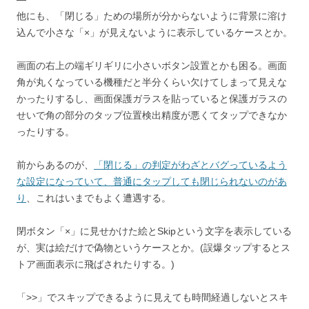
他にも、「閉じる」ための場所が分からないように背景に溶け
込んで小さな「×」が見えないように表示しているケースとか。
画面の右上の端ギリギリに小さいボタン設置とかも困る。画面
角が丸くなっている機種だと半分くらい欠けてしまって見えな
かったりするし、画面保護ガラスを貼っていると保護ガラスの
せいで角の部分のタップ位置検出精度が悪くてタップできなか
ったりする。
前からあるのが、
「閉じる」の判定がわざとバグっているよう
な設定になっていて、普通にタップしても閉じられないのがあ
り
、これはいまでもよく遭遇する。
閉ボタン「×」に見せかけた絵とSkipという文字を表示している
が、実は絵だけで偽物というケースとか。(誤爆タップするとス
トア画面表示に飛ばされたりする。)
「>>」でスキップできるように見えても時間経過しないとスキ