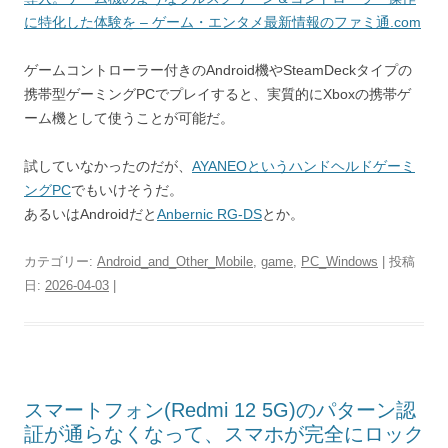
に特化した体験を – ゲーム・エンタメ最新情報のファミ通.com
ゲームコントローラー付きのAndroid機やSteamDeckタイプの
携帯型ゲーミングPCでプレイすると、実質的にXboxの携帯ゲ
ーム機として使うことが可能だ。
試していなかったのだが、
AYANEOというハンドヘルドゲーミ
ングPC
でもいけそうだ。
あるいはAndroidだと
Anbernic RG-DS
とか。
カテゴリー:
Android_and_Other_Mobile
,
game
,
PC_Windows
| 投稿
日:
2026-04-03
|
スマートフォン(Redmi 12 5G)のパターン認
証が通らなくなって、スマホが完全にロック