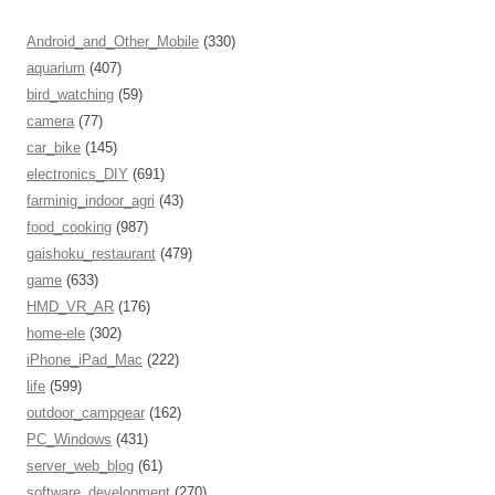
Android_and_Other_Mobile
(330)
aquarium
(407)
bird_watching
(59)
camera
(77)
car_bike
(145)
electronics_DIY
(691)
farminig_indoor_agri
(43)
food_cooking
(987)
gaishoku_restaurant
(479)
game
(633)
HMD_VR_AR
(176)
home-ele
(302)
iPhone_iPad_Mac
(222)
life
(599)
outdoor_campgear
(162)
PC_Windows
(431)
server_web_blog
(61)
software_development
(270)