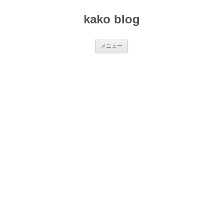
コ
ン
kako blog
テ
ン
ツ
へ
ス
メニュー
キ
ッ
プ