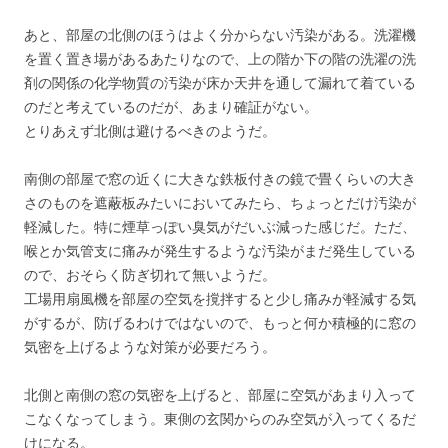
あと、部屋の北側のほうはよく分からない汚染がある。洗濯機
を置く置き場があるあたりなので、上の階か下の階の洗濯の洗
剤の関係の化学物質の汚染が床か天井を通して漏れて着ている
のだと考えているのだが、あまり確証がない。
とりあえず北側は避けるべきのようだ。
南側の部屋で窓の近くに大きな鉄板付きの鏡で畳くらいの大き
さのものを遮蔽板みたいにおいてみたら、ちょっとだけ汚染が
軽減した。特に煙草っぽい臭気がだいぶ減った感じだ。ただ、
喉とか気管支に痛みが発生するような汚染がまだ発生している
ので、おそらく防ぎ切れて無いようだ。
工場用扇風機を部屋の空気を撹拌すると少し痛みが軽減する気
がするが、防げるわけではないので、もっと何か積極的に窓の
気密を上げるような対策が必要だろう。
北側と南側の窓の気密を上げると、部屋に空気があまり入って
こなくなってしまう。東側の玄関からのみ空気が入ってくるだ
けになる。