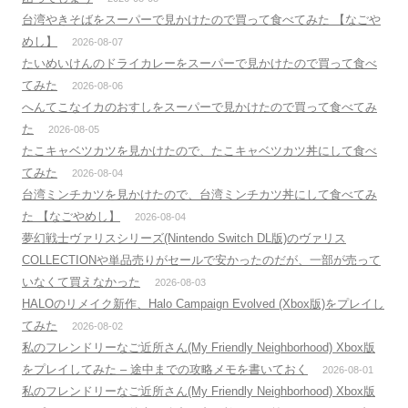
台湾やきそばをスーパーで見かけたので買って食べてみた 【なごや
めし】
2026-08-07
たいめいけんのドライカレーをスーパーで見かけたので買って食べ
てみた
2026-08-06
へんてこなイカのおすしをスーパーで見かけたので買って食べてみ
た
2026-08-05
たこキャベツカツを見かけたので、たこキャベツカツ丼にして食べ
てみた
2026-08-04
台湾ミンチカツを見かけたので、台湾ミンチカツ丼にして食べてみ
た 【なごやめし】
2026-08-04
夢幻戦士ヴァリスシリーズ(Nintendo Switch DL版)のヴァリス
COLLECTIONや単品売りがセールで安かったのだが、一部が売って
いなくて買えなかった
2026-08-03
HALOのリメイク新作、Halo Campaign Evolved (Xbox版)をプレイし
てみた
2026-08-02
私のフレンドリーなご近所さん(My Friendly Neighborhood) Xbox版
をプレイしてみた – 途中までの攻略メモを書いておく
2026-08-01
私のフレンドリーなご近所さん(My Friendly Neighborhood) Xbox版