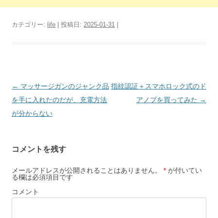
カテゴリー:
life
| 投稿日:
2025-01-31
|
投
←
マッサージガンのジャンク品
指紋認証＋スマホロック式のド
稿
を手に入れたのだが、充電方法
アノブを買ってみた
→
ナ
が分からない
ビ
ゲ
コメントを残す
ー
シ
メールアドレスが公開されることはありません。
*
が付いてい
る欄は必須項目です
ョ
コメント
ン