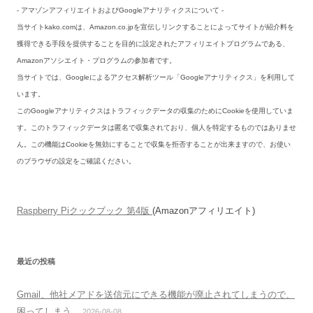
- アマゾンアフィリエイトおよびGoogleアナリティクスについて -
当サイトkako.comは、Amazon.co.jpを宣伝しリンクすることによってサイトが紹介料を
獲得できる手段を提供することを目的に設定されたアフィリエイトプログラムである、
Amazonアソシエイト・プログラムの参加者です。
当サイトでは、Googleによるアクセス解析ツール「Googleアナリティクス」を利用して
います。
このGoogleアナリティクスはトラフィックデータの収集のためにCookieを使用していま
す。このトラフィックデータは匿名で収集されており、個人を特定するものではありませ
ん。この機能はCookieを無効にすることで収集を拒否することが出来ますので、お使い
のブラウザの設定をご確認ください。
Raspberry Piクックブック 第4版
(Amazonアフィリエイト)
最近の投稿
Gmail、他社メアドを送信元にできる機能が廃止されてしまうので、
困ってしまう
2026-08-08