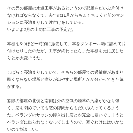
その元の部屋の水道工事があるというので部屋をだいぶ片付け
なければならなくて、去年の11月からちょくちょくと前のマン
ションに寝泊まりして片付けをしている。
いよいよ2月の上旬に工事の予定だ。
本棚を3つほど一時的に撤去して、本をダンボール箱に詰めて片
付けたりしたのだが、工事が終わったらまた本棚を元に戻した
りとか大変そうだ。
しばらく寝泊まりしていて、そちらの部屋での過敏症があまり
酷くならない場所と症状が出やすい場所とかが分かってきた気
がする。
窓際の部屋の北側と南側は外の空気の煙草の汚染がかなり強
く、窓を閉めていても窓の隙間からもだいぶ入ってくるよう
だ。ベランダのサッシの掃き出し窓とか完全に塞いでしまうと
ベランダに出られなくなってしまうので、塞ぐわけにはいかな
いので悩ましい。