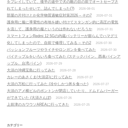
をプレイしていて、後半の途中で犬の敵の目の前でオートセーブさ
れてしまったせいで、詰んでしまった(?)
2026-08-01
部屋の片付けとか化学物質過敏症対策2026 – その7
2026-07-31
護身用に服に導電性の布地を縫い付けてスタンガン的に高圧の電気
を流して、護身用の服というのは作れないだろうか
2026-07-31
スマートフォンRedmi 12 5Gの内蔵バッテリーが膨らんでハマグリ
化してしまったので、自前で修理してみる – その2
2026-07-30
パッションフルーツやライチやロンガンを食べてみた
2026-07-30
パイナップルをいろいろ食べてみた (スナックパイン、西表パインア
ップル、台湾パイン)
2026-07-29
大須の沖縄宝島に行ってみた
2026-07-28
カレーのあさくま(大須店)に行ってみた
2026-07-27
大須の万松に行ってみた (冷やしかつ丼を食べた)
2026-07-27
大須のアメ横ビルのボントンが閉店していたり、ドムドムバーガー
ができていた (大須さんぼ)
2026-07-26
上前津のカワウソAREAに行ってきた
2026-07-25
カテゴリー