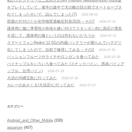
私のフレンドリーなご近所さん(My Friendly Neighborhood) Xbox版
をプレイしていて、後半の途中で犬の敵の目の前でオートセーブさ
れてしまったせいで、詰んでしまった(?)
2026-08-01
部屋の片付けとか化学物質過敏症対策2026 – その7
2026-07-31
護身用に服に導電性の布地を縫い付けてスタンガン的に高圧の電気
を流して、護身用の服というのは作れないだろうか
2026-07-31
スマートフォンRedmi 12 5Gの内蔵バッテリーが膨らんでハマグリ
化してしまったので、自前で修理してみる – その2
2026-07-30
パッションフルーツやライチやロンガンを食べてみた
2026-07-30
パイナップルをいろいろ食べてみた (スナックパイン、西表パインア
ップル、台湾パイン)
2026-07-29
大須の沖縄宝島に行ってみた
2026-07-28
カレーのあさくま(大須店)に行ってみた
2026-07-27
カテゴリー
Android_and_Other_Mobile
(330)
aquarium
(407)