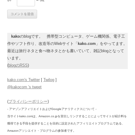
kako
のblogです。 携帯型コンピュータ、ゲーム機関係、電子工
作やソフト作り、改造等のWebサイト「
kako.com
」をやってます。
最近は旅行ネタと食べ物ネタとかも書いていて、雑記blogとなって
います。
(
blogのRSS
)
kako.com's Twitter
[
Twilog
]
@kakocom 's tweet
(
プライバシーポリシー
)
- アマゾンアフィリエイトおよびGoogleアナリティクスについて -
当サイトkako.comは、Amazon.co.jpを宣伝しリンクすることによってサイトが紹介料を
獲得できる手段を提供することを目的に設定されたアフィリエイトプログラムである、
Amazonアソシエイト・プログラムの参加者です。