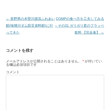
投
←
長野県の木曽川源流ふれあい
COMPの食べ方を工夫してみる
稿
館(味噌川ダム防災資料館)に行
– その31 ガリガリ君のフラッペ
ナ
ってきた
飲料 【完全食】
→
ビ
ゲ
コメントを残す
ー
シ
メールアドレスが公開されることはありません。
*
が付いてい
る欄は必須項目です
ョ
コメント
ン