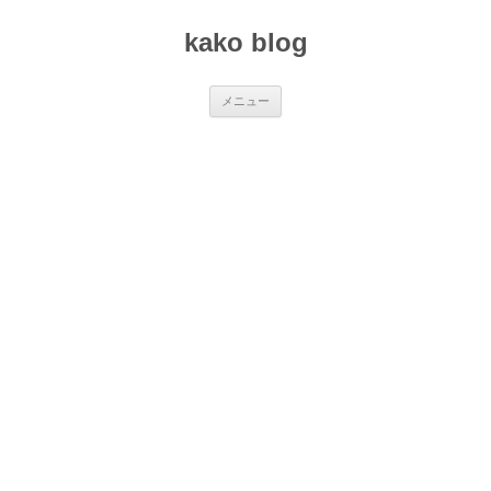
コ
ン
kako blog
テ
ン
ツ
へ
ス
メニュー
キ
ッ
プ