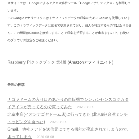
当サイトでは、Googleによるアクセス解析ツール「Googleアナリティクス」を利用して
います。
このGoogleアナリティクスはトラフィックデータの収集のためにCookieを使用していま
す。このトラフィックデータは匿名で収集されており、個人を特定するものではありませ
ん。この機能はCookieを無効にすることで収集を拒否することが出来ますので、お使い
のブラウザの設定をご確認ください。
Raspberry Piクックブック 第4版
(Amazonアフィリエイト)
最近の投稿
ナゴヤドームの入り口のあたりの自販機でシンカンセンスゴクカタ
イアイスが売ってるので買ってみた
2026-08-09
北京本店(イオンナゴヤドーム店)に行ってきた (北京飯+台湾ミンチ
トッピングを食べた)
2026-08-09
Gmail、他社メアドを送信元にできる機能が廃止されてしまうので、
困ってしまう
2026-08-08