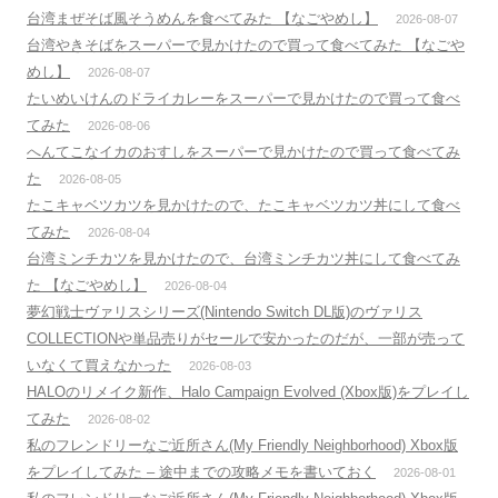
台湾まぜそば風そうめんを食べてみた 【なごやめし】
2026-08-07
台湾やきそばをスーパーで見かけたので買って食べてみた 【なごや
めし】
2026-08-07
たいめいけんのドライカレーをスーパーで見かけたので買って食べ
てみた
2026-08-06
へんてこなイカのおすしをスーパーで見かけたので買って食べてみ
た
2026-08-05
たこキャベツカツを見かけたので、たこキャベツカツ丼にして食べ
てみた
2026-08-04
台湾ミンチカツを見かけたので、台湾ミンチカツ丼にして食べてみ
た 【なごやめし】
2026-08-04
夢幻戦士ヴァリスシリーズ(Nintendo Switch DL版)のヴァリス
COLLECTIONや単品売りがセールで安かったのだが、一部が売って
いなくて買えなかった
2026-08-03
HALOのリメイク新作、Halo Campaign Evolved (Xbox版)をプレイし
てみた
2026-08-02
私のフレンドリーなご近所さん(My Friendly Neighborhood) Xbox版
をプレイしてみた – 途中までの攻略メモを書いておく
2026-08-01