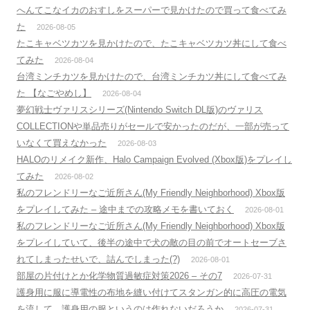
へんてこなイカのおすしをスーパーで見かけたので買って食べてみ
た
2026-08-05
たこキャベツカツを見かけたので、たこキャベツカツ丼にして食べ
てみた
2026-08-04
台湾ミンチカツを見かけたので、台湾ミンチカツ丼にして食べてみ
た 【なごやめし】
2026-08-04
夢幻戦士ヴァリスシリーズ(Nintendo Switch DL版)のヴァリス
COLLECTIONや単品売りがセールで安かったのだが、一部が売って
いなくて買えなかった
2026-08-03
HALOのリメイク新作、Halo Campaign Evolved (Xbox版)をプレイし
てみた
2026-08-02
私のフレンドリーなご近所さん(My Friendly Neighborhood) Xbox版
をプレイしてみた – 途中までの攻略メモを書いておく
2026-08-01
私のフレンドリーなご近所さん(My Friendly Neighborhood) Xbox版
をプレイしていて、後半の途中で犬の敵の目の前でオートセーブさ
れてしまったせいで、詰んでしまった(?)
2026-08-01
部屋の片付けとか化学物質過敏症対策2026 – その7
2026-07-31
護身用に服に導電性の布地を縫い付けてスタンガン的に高圧の電気
を流して、護身用の服というのは作れないだろうか
2026-07-31