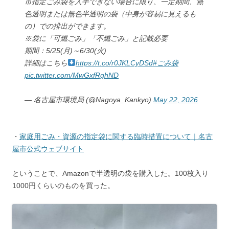
市指定ごみ袋を入手できない場合に限り、一定期間、無
色透明または無色半透明の袋（中身が容易に見えるも
の）での排出ができます。
※袋に「可燃ごみ」「不燃ごみ」と記載必要
期間：5/25(月)～6/30(火)
詳細はこちら
https://t.co/r0JKLCyDSd
#ごみ袋
pic.twitter.com/MwGxfRghND
— 名古屋市環境局 (@Nagoya_Kankyo)
May 22, 2026
・
家庭用ごみ・資源の指定袋に関する臨時措置について｜名古
屋市公式ウェブサイト
ということで、Amazonで半透明の袋を購入した。100枚入り
1000円くらいのものを買った。