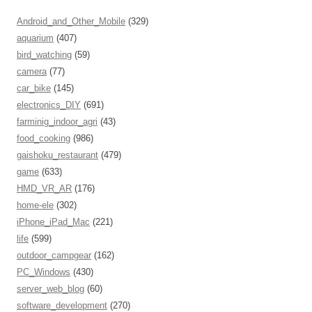
Android_and_Other_Mobile
(329)
aquarium
(407)
bird_watching
(59)
camera
(77)
car_bike
(145)
electronics_DIY
(691)
farminig_indoor_agri
(43)
food_cooking
(986)
gaishoku_restaurant
(479)
game
(633)
HMD_VR_AR
(176)
home-ele
(302)
iPhone_iPad_Mac
(221)
life
(599)
outdoor_campgear
(162)
PC_Windows
(430)
server_web_blog
(60)
software_development
(270)