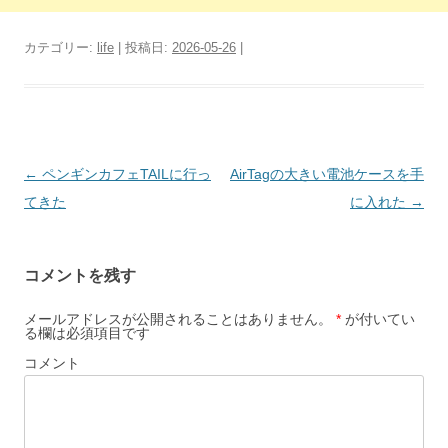
カテゴリー:
life
| 投稿日:
2026-05-26
|
投
←
ペンギンカフェTAILに行っ
AirTagの大きい電池ケースを手
稿
てきた
に入れた
→
ナ
ビ
コメントを残す
ゲ
ー
メールアドレスが公開されることはありません。
*
が付いてい
る欄は必須項目です
シ
コメント
ョ
ン