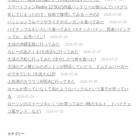
スマートフォンRedmi 12 5Gの内蔵バッテリーが膨らんでハマグリ
化してしまったので、自前で修理してみる – その2
2026-07-30
パッションフルーツやライチやロンガンを食べてみた
2026-07-30
パイナップルをいろいろ食べてみた (スナックパイン、西表パインア
ップル、台湾パイン)
2026-07-29
大須の沖縄宝島に行ってみた
2026-07-28
カレーのあさくま(大須店)に行ってみた
2026-07-27
大須の万松に行ってみた (冷やしかつ丼を食べた)
2026-07-27
大須のアメ横ビルのボントンが閉店していたり、ドムドムバーガー
ができていた (大須さんぼ)
2026-07-26
上前津のカワウソAREAに行ってきた
2026-07-25
カールが売っていなくて似たようなパックルという菓子が売ってい
る
2026-07-24
ローソンのスイーツをいくつか買ってみた (桃のタルト、ドバイチョ
コ風サンド、など)
2026-07-23
カテゴリー