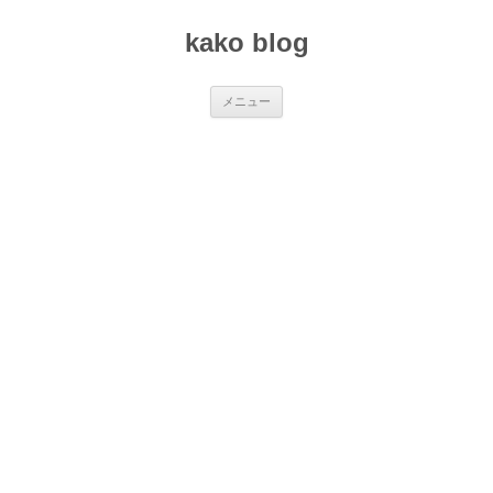
コ
ン
kako blog
テ
ン
ツ
へ
ス
メニュー
キ
ッ
プ