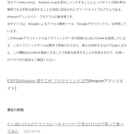
当サイトkako.comは、Amazon.co.jpを宣伝しリンクすることによってサイトが紹介料を
獲得できる手段を提供することを目的に設定されたアフィリエイトプログラムである、
Amazonアソシエイト・プログラムの参加者です。
当サイトでは、Googleによるアクセス解析ツール「Googleアナリティクス」を利用して
います。
このGoogleアナリティクスはトラフィックデータの収集のためにCookieを使用していま
す。このトラフィックデータは匿名で収集されており、個人を特定するものではありませ
ん。この機能はCookieを無効にすることで収集を拒否することが出来ますので、お使い
のブラウザの設定をご確認ください。
ESP32&Arduino 電子工作 プログラミング入門
(Amazonアフィリエ
イト)
最近の投稿
たいめいけんのドライカレーをスーパーで見かけたので買って食べ
てみた
2026-08-06