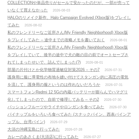
COLLECTIONや単品売りがセールで安かったのだが、一部が売って
いなくて買えなかった
2026-08-03
HALOのリメイク新作、Halo Campaign Evolved (Xbox版)をプレイし
てみた
2026-08-02
私のフレンドリーなご近所さん(My Friendly Neighborhood) Xbox版
をプレイしてみた – 途中までの攻略メモを書いておく
2026-08-01
私のフレンドリーなご近所さん(My Friendly Neighborhood) Xbox版
をプレイしていて、後半の途中で犬の敵の目の前でオートセーブさ
れてしまったせいで、詰んでしまった(?)
2026-08-01
部屋の片付けとか化学物質過敏症対策2026 – その7
2026-07-31
護身用に服に導電性の布地を縫い付けてスタンガン的に高圧の電気
を流して、護身用の服というのは作れないだろうか
2026-07-31
スマートフォンRedmi 12 5Gの内蔵バッテリーが膨らんでハマグリ
化してしまったので、自前で修理してみる – その2
2026-07-30
パッションフルーツやライチやロンガンを食べてみた
2026-07-30
パイナップルをいろいろ食べてみた (スナックパイン、西表パインア
ップル、台湾パイン)
2026-07-29
大須の沖縄宝島に行ってみた
2026-07-28
カレーのあさくま(大須店)に行ってみた
2026-07-27