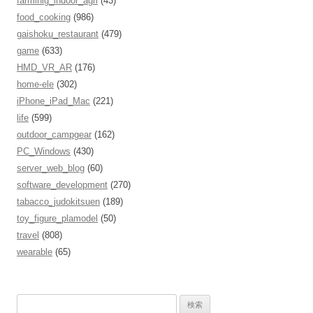
farminig_indoor_agri
(43)
food_cooking
(986)
gaishoku_restaurant
(479)
game
(633)
HMD_VR_AR
(176)
home-ele
(302)
iPhone_iPad_Mac
(221)
life
(599)
outdoor_campgear
(162)
PC_Windows
(430)
server_web_blog
(60)
software_development
(270)
tabacco_judokitsuen
(189)
toy_figure_plamodel
(50)
travel
(808)
wearable
(65)
検