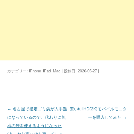
カテゴリー:
iPhone_iPad_Mac
| 投稿日:
2026-05-27
|
投
←
名古屋で指定ゴミ袋が入手難
安いfullHD(2K)モバイルモニタ
稿
になっているので、代わりに無
ーを購入してみた
→
ナ
地の袋を使えるようになった
ビ
(うっかり高い袋を買ってしま