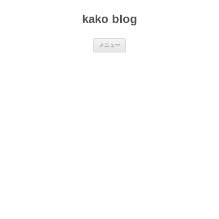
コ
ン
kako blog
テ
ン
ツ
へ
ス
メニュー
キ
ッ
プ