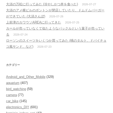
大須の万松に行ってみた (冷やしかつ丼を食べた)
2026-07-27
大須のアメ横ビルのボントンが閉店していたり、ドムドムバーガー
ができていた (大須さんぼ)
2026-07-26
上前津のカワウソAREAに行ってきた
2026-07-25
カールが売っていなくて似たようなパックルという菓子が売ってい
る
2026-07-24
ローソンのスイーツをいくつか買ってみた (桃のタルト、ドバイチョ
コ風サンド、など)
2026-07-23
カテゴリー
Android_and_Other_Mobile
(329)
aquarium
(407)
bird_watching
(59)
camera
(77)
car_bike
(145)
electronics_DIY
(691)