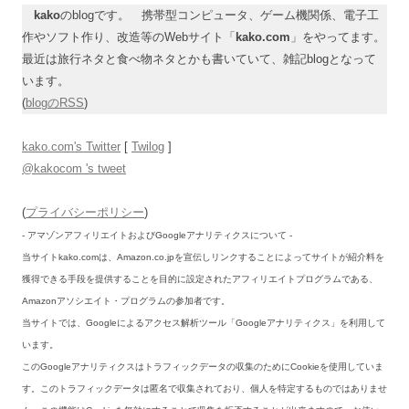
kako
のblogです。 携帯型コンピュータ、ゲーム機関係、電子工
作やソフト作り、改造等のWebサイト「
kako.com
」をやってます。
最近は旅行ネタと食べ物ネタとかも書いていて、雑記blogとなって
います。
(
blogのRSS
)
kako.com's Twitter
[
Twilog
]
@kakocom 's tweet
(
プライバシーポリシー
)
- アマゾンアフィリエイトおよびGoogleアナリティクスについて -
当サイトkako.comは、Amazon.co.jpを宣伝しリンクすることによってサイトが紹介料を
獲得できる手段を提供することを目的に設定されたアフィリエイトプログラムである、
Amazonアソシエイト・プログラムの参加者です。
当サイトでは、Googleによるアクセス解析ツール「Googleアナリティクス」を利用して
います。
このGoogleアナリティクスはトラフィックデータの収集のためにCookieを使用していま
す。このトラフィックデータは匿名で収集されており、個人を特定するものではありませ