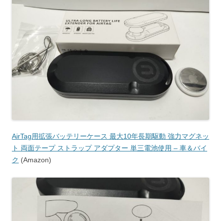
AirTag用拡張バッテリーケース 最大10年長期駆動 強力マグネッ
ト 両面テープ ストラップ アダプター 単三電池使用 – 車＆バイ
ク
(Amazon)