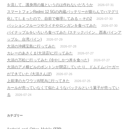
を流して、護身用の服というのは作れないだろうか
2026-07-31
スマートフォンRedmi 12 5Gの内蔵バッテリーが膨らんでハマグリ
化してしまったので、自前で修理してみる – その2
2026-07-30
パッションフルーツやライチやロンガンを食べてみた
2026-07-30
パイナップルをいろいろ食べてみた (スナックパイン、西表パインア
ップル、台湾パイン)
2026-07-29
大須の沖縄宝島に行ってみた
2026-07-28
カレーのあさくま(大須店)に行ってみた
2026-07-27
大須の万松に行ってみた (冷やしかつ丼を食べた)
2026-07-27
大須のアメ横ビルのボントンが閉店していたり、ドムドムバーガー
ができていた (大須さんぼ)
2026-07-26
上前津のカワウソAREAに行ってきた
2026-07-25
カールが売っていなくて似たようなパックルという菓子が売ってい
る
2026-07-24
カテゴリー