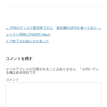
投
←
PS5のディスク販売終了のニ
袋生麺のUFOを食べてみた
→
稿
ュースと同時にPS3/PS Vitaス
ナ
トア終了のお知らせがあった
ビ
ゲ
コメントを残す
ー
シ
メールアドレスが公開されることはありません。
*
が付いてい
る欄は必須項目です
ョ
コメント
ン