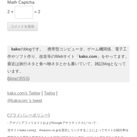
Math Captcha
2 ×
= 2
kako
のblogです。 携帯型コンピュータ、ゲーム機関係、電子工
作やソフト作り、改造等のWebサイト「
kako.com
」をやってます。
最近は旅行ネタと食べ物ネタとかも書いていて、雑記blogとなって
います。
(
blogのRSS
)
kako.com's Twitter
[
Twilog
]
@kakocom 's tweet
(
プライバシーポリシー
)
- アマゾンアフィリエイトおよびGoogleアナリティクスについて -
当サイトkako.comは、Amazon.co.jpを宣伝しリンクすることによってサイトが紹介料を