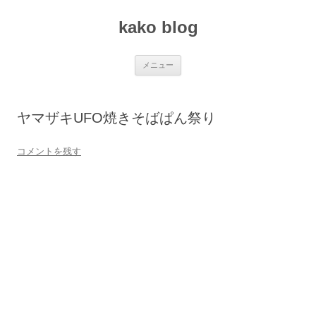
コ
ン
kako blog
テ
ン
ツ
へ
ス
メニュー
キ
ッ
プ
ヤマザキUFO焼きそばぱん祭り
コメントを残す