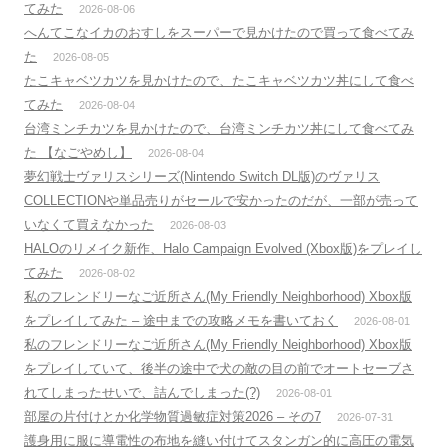
てみた
2026-08-06
へんてこなイカのおすしをスーパーで見かけたので買って食べてみ
た
2026-08-05
たこキャベツカツを見かけたので、たこキャベツカツ丼にして食べ
てみた
2026-08-04
台湾ミンチカツを見かけたので、台湾ミンチカツ丼にして食べてみ
た 【なごやめし】
2026-08-04
夢幻戦士ヴァリスシリーズ(Nintendo Switch DL版)のヴァリス
COLLECTIONや単品売りがセールで安かったのだが、一部が売って
いなくて買えなかった
2026-08-03
HALOのリメイク新作、Halo Campaign Evolved (Xbox版)をプレイし
てみた
2026-08-02
私のフレンドリーなご近所さん(My Friendly Neighborhood) Xbox版
をプレイしてみた – 途中までの攻略メモを書いておく
2026-08-01
私のフレンドリーなご近所さん(My Friendly Neighborhood) Xbox版
をプレイしていて、後半の途中で犬の敵の目の前でオートセーブさ
れてしまったせいで、詰んでしまった(?)
2026-08-01
部屋の片付けとか化学物質過敏症対策2026 – その7
2026-07-31
護身用に服に導電性の布地を縫い付けてスタンガン的に高圧の電気