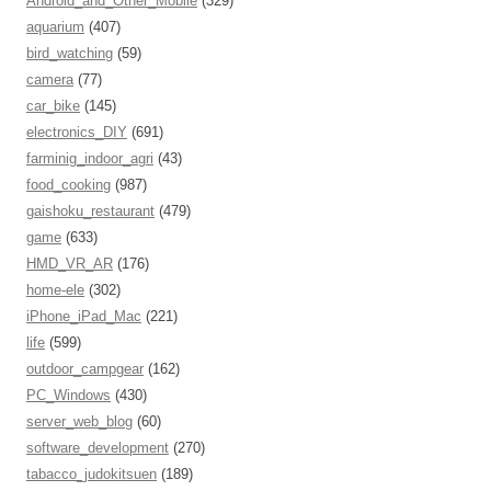
Android_and_Other_Mobile
(329)
aquarium
(407)
bird_watching
(59)
camera
(77)
car_bike
(145)
electronics_DIY
(691)
farminig_indoor_agri
(43)
food_cooking
(987)
gaishoku_restaurant
(479)
game
(633)
HMD_VR_AR
(176)
home-ele
(302)
iPhone_iPad_Mac
(221)
life
(599)
outdoor_campgear
(162)
PC_Windows
(430)
server_web_blog
(60)
software_development
(270)
tabacco_judokitsuen
(189)