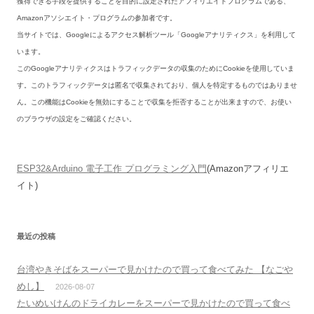
獲得できる手段を提供することを目的に設定されたアフィリエイトプログラムである、
Amazonアソシエイト・プログラムの参加者です。
当サイトでは、Googleによるアクセス解析ツール「Googleアナリティクス」を利用して
います。
このGoogleアナリティクスはトラフィックデータの収集のためにCookieを使用していま
す。このトラフィックデータは匿名で収集されており、個人を特定するものではありませ
ん。この機能はCookieを無効にすることで収集を拒否することが出来ますので、お使い
のブラウザの設定をご確認ください。
ESP32&Arduino 電子工作 プログラミング入門
(Amazonアフィリエ
イト)
最近の投稿
台湾やきそばをスーパーで見かけたので買って食べてみた 【なごや
めし】
2026-08-07
たいめいけんのドライカレーをスーパーで見かけたので買って食べ