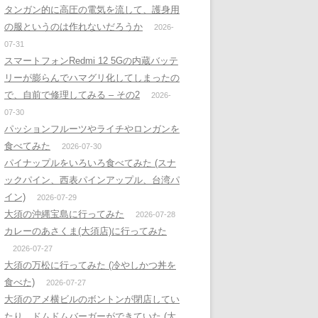
タンガン的に高圧の電気を流して、護身用
の服というのは作れないだろうか
2026-
07-31
スマートフォンRedmi 12 5Gの内蔵バッテ
リーが膨らんでハマグリ化してしまったの
で、自前で修理してみる – その2
2026-
07-30
パッションフルーツやライチやロンガンを
食べてみた
2026-07-30
パイナップルをいろいろ食べてみた (スナ
ックパイン、西表パインアップル、台湾パ
イン)
2026-07-29
大須の沖縄宝島に行ってみた
2026-07-28
カレーのあさくま(大須店)に行ってみた
2026-07-27
大須の万松に行ってみた (冷やしかつ丼を
食べた)
2026-07-27
大須のアメ横ビルのボントンが閉店してい
たり、ドムドムバーガーができていた (大