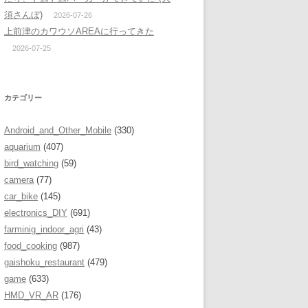
須さんぼ)
2026-07-26
上前津のカワウソAREAに行ってきた
2026-07-25
カテゴリー
Android_and_Other_Mobile
(330)
aquarium
(407)
bird_watching
(59)
camera
(77)
car_bike
(145)
electronics_DIY
(691)
farminig_indoor_agri
(43)
food_cooking
(987)
gaishoku_restaurant
(479)
game
(633)
HMD_VR_AR
(176)