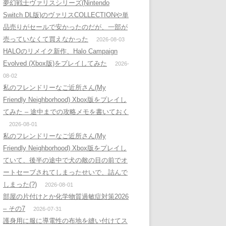
夢幻戦士ヴァリスシリーズ(Nintendo
Switch DL版)のヴァリスCOLLECTIONや単
品売りがセールで安かったのだが、一部が
売っていなくて買えなかった
2026-08-03
HALOのリメイク新作、Halo Campaign
Evolved (Xbox版)をプレイしてみた
2026-
08-02
私のフレンドリーなご近所さん(My
Friendly Neighborhood) Xbox版をプレイし
てみた – 途中までの攻略メモを書いておく
2026-08-01
私のフレンドリーなご近所さん(My
Friendly Neighborhood) Xbox版をプレイし
ていて、後半の途中で犬の敵の目の前でオ
ートセーブされてしまったせいで、詰んで
しまった(?)
2026-08-01
部屋の片付けとか化学物質過敏症対策2026
– その7
2026-07-31
護身用に服に導電性の布地を縫い付けてス