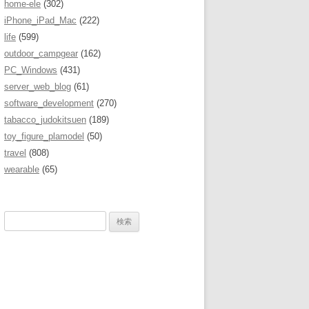
home-ele
(302)
iPhone_iPad_Mac
(222)
life
(599)
outdoor_campgear
(162)
PC_Windows
(431)
server_web_blog
(61)
software_development
(270)
tabacco_judokitsuen
(189)
toy_figure_plamodel
(50)
travel
(808)
wearable
(65)
検
索
: