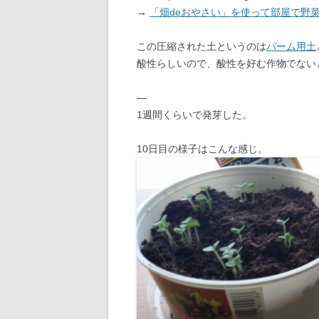
→
「畑deおやさい」を使って部屋で野
この圧縮された土というのは
パーム用土
酸性らしいので、酸性を好む作物でない
—
1週間くらいで発芽した。
10日目の様子はこんな感じ。