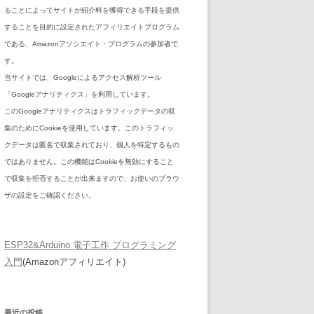
ることによってサイトが紹介料を獲得できる手段を提供
することを目的に設定されたアフィリエイトプログラム
である、Amazonアソシエイト・プログラムの参加者で
す。
当サイトでは、Googleによるアクセス解析ツール
「Googleアナリティクス」を利用しています。
このGoogleアナリティクスはトラフィックデータの収
集のためにCookieを使用しています。このトラフィッ
クデータは匿名で収集されており、個人を特定するもの
ではありません。この機能はCookieを無効にすること
で収集を拒否することが出来ますので、お使いのブラウ
ザの設定をご確認ください。
ESP32&Arduino 電子工作 プログラミング
入門
(Amazonアフィリエイト)
最近の投稿