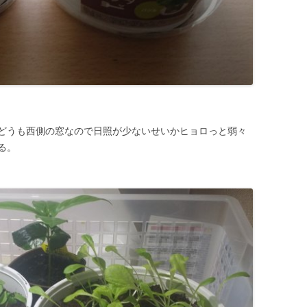
どうも西側の窓なので日照が少ないせいかヒョロっと弱々
る。
。