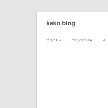
コ
ン
テ
kako blog
ン
ツ
へ
ス
キ
ッ
ブログ TOP
ブログ内の検索
ホ
プ