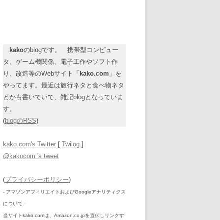
kako
のblogです。 携帯型コンピュー
タ、ゲーム機関係、電子工作やソフト作
り、改造等のWebサイト「
kako.com
」を
やってます。最近は旅行ネタと食べ物ネタ
とかも書いていて、雑記blogとなっていま
す。
(
blogのRSS
)
kako.com's Twitter
[
Twilog
]
@kakocom 's tweet
(
プライバシーポリシー
)
- アマゾンアフィリエイトおよびGoogleアナリティクス
について -
当サイトkako.comは、Amazon.co.jpを宣伝しリンクす