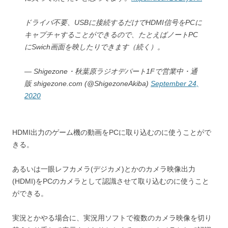
ドライバ不要、USBに接続するだけでHDMI信号をPCに
キャプチャすることができるので、たとえばノートPC
にSwich画面を映したりできます（続く）。
— Shigezone・秋葉原ラジオデパート1Fで営業中・通
販 shigezone.com (@ShigezoneAkiba)
September 24,
2020
HDMI出力のゲーム機の動画をPCに取り込むのに使うことがで
きる。
あるいは一眼レフカメラ(デジカメ)とかのカメラ映像出力
(HDMI)をPCのカメラとして認識させて取り込むのに使うこと
ができる。
実況とかやる場合に、実況用ソフトで複数のカメラ映像を切り