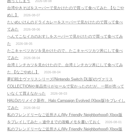
困ってしまう
2026-08-08
台湾やきそばをスーパーで見かけたので買って食べてみた 【なごや
めし】
2026-08-07
たいめいけんのドライカレーをスーパーで見かけたので買って食べ
てみた
2026-08-06
へんてこなイカのおすしをスーパーで見かけたので買って食べてみ
た
2026-08-05
たこキャベツカツを見かけたので、たこキャベツカツ丼にして食べ
てみた
2026-08-04
台湾ミンチカツを見かけたので、台湾ミンチカツ丼にして食べてみ
た 【なごやめし】
2026-08-04
夢幻戦士ヴァリスシリーズ(Nintendo Switch DL版)のヴァリス
COLLECTIONや単品売りがセールで安かったのだが、一部が売って
いなくて買えなかった
2026-08-03
HALOのリメイク新作、Halo Campaign Evolved (Xbox版)をプレイし
てみた
2026-08-02
私のフレンドリーなご近所さん(My Friendly Neighborhood) Xbox版
をプレイしてみた – 途中までの攻略メモを書いておく
2026-08-01
私のフレンドリーなご近所さん(My Friendly Neighborhood) Xbox版