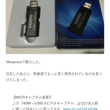
Aliexpressで購入した。
注文したあとに、秋葉原でもっと安く発売されているのを見つ
けてしまった。
【880円キャプチャ装置】
この「HDMI→USB2.0ビデオキャプチャ」はぜひ全人類
に買って頂きたいと思ってます。
https://t.co/r1ULlrjOXk