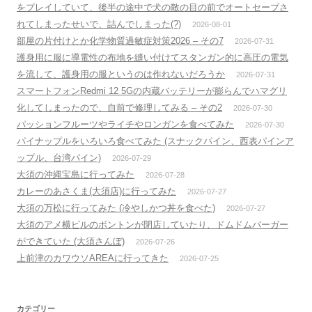
をプレイしていて、後半の途中で犬の敵の目の前でオートセーブさ
れてしまったせいで、詰んでしまった(?)
2026-08-01
部屋の片付けとか化学物質過敏症対策2026 – その7
2026-07-31
護身用に服に導電性の布地を縫い付けてスタンガン的に高圧の電気
を流して、護身用の服というのは作れないだろうか
2026-07-31
スマートフォンRedmi 12 5Gの内蔵バッテリーが膨らんでハマグリ
化してしまったので、自前で修理してみる – その2
2026-07-30
パッションフルーツやライチやロンガンを食べてみた
2026-07-30
パイナップルをいろいろ食べてみた (スナックパイン、西表パインア
ップル、台湾パイン)
2026-07-29
大須の沖縄宝島に行ってみた
2026-07-28
カレーのあさくま(大須店)に行ってみた
2026-07-27
大須の万松に行ってみた (冷やしかつ丼を食べた)
2026-07-27
大須のアメ横ビルのボントンが閉店していたり、ドムドムバーガー
ができていた (大須さんぼ)
2026-07-26
上前津のカワウソAREAに行ってきた
2026-07-25
カテゴリー