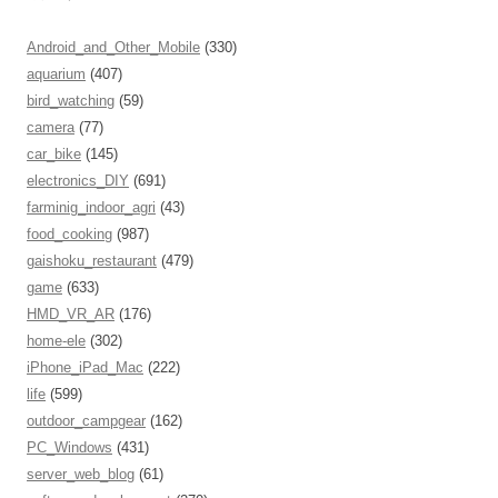
Android_and_Other_Mobile
(330)
aquarium
(407)
bird_watching
(59)
camera
(77)
car_bike
(145)
electronics_DIY
(691)
farminig_indoor_agri
(43)
food_cooking
(987)
gaishoku_restaurant
(479)
game
(633)
HMD_VR_AR
(176)
home-ele
(302)
iPhone_iPad_Mac
(222)
life
(599)
outdoor_campgear
(162)
PC_Windows
(431)
server_web_blog
(61)