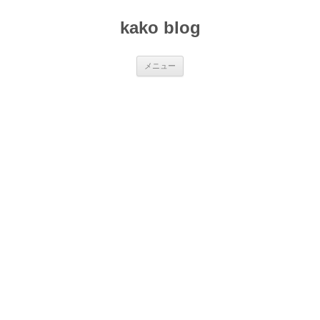
コ
ン
kako blog
テ
ン
ツ
へ
ス
メニュー
キ
ッ
プ