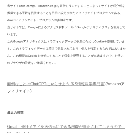
当サイトkako.comは、Amazon.co.jpを宣伝しリンクすることによってサイトが紹介料を
獲得できる手段を提供することを目的に設定されたアフィリエイトプログラムである、
Amazonアソシエイト・プログラムの参加者です。
当サイトでは、Googleによるアクセス解析ツール「Googleアナリティクス」を利用して
います。
このGoogleアナリティクスはトラフィックデータの収集のためにCookieを使用していま
す。このトラフィックデータは匿名で収集されており、個人を特定するものではありませ
ん。この機能はCookieを無効にすることで収集を拒否することが出来ますので、お使い
のブラウザの設定をご確認ください。
面倒なことはChatGPTにやらせよう (KS情報科学専門書)
(Amazonア
フィリエイト)
最近の投稿
Gmail、他社メアドを送信元にできる機能が廃止されてしまうので、