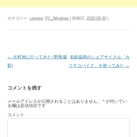
カテゴリー:
camera
,
PC_Windows
| 投稿日:
2020-09-30
|
投
←
大村池に行ってきた (野鳥撮
名鉄協商のシェアサイクル「カ
稿
影)
リテコバイク」を使ってみた
→
ナ
ビ
コメントを残す
ゲ
ー
メールアドレスが公開されることはありません。
*
が付いてい
る欄は必須項目です
シ
コメント
ョ
ン