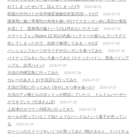
れてしまったせいで、詰んでしまった(?)
2026-08-01
部屋の片付けとか化学物質過敏症対策2026 – その7
2026-07-31
護身用に服に導電性の布地を縫い付けてスタンガン的に高圧の電気
を流して、護身用の服というのは作れないだろうか
2026-07-31
スマートフォンRedmi 12 5Gの内蔵バッテリーが膨らんでハマグリ
化してしまったので、自前で修理してみる – その2
2026-07-30
パッションフルーツやライチやロンガンを食べてみた
2026-07-30
パイナップルをいろいろ食べてみた (スナックパイン、西表パインア
ップル、台湾パイン)
2026-07-29
大須の沖縄宝島に行ってみた
2026-07-28
カレーのあさくま(大須店)に行ってみた
2026-07-27
大須の万松に行ってみた (冷やしかつ丼を食べた)
2026-07-27
大須のアメ横ビルのボントンが閉店していたり、ドムドムバーガー
ができていた (大須さんぼ)
2026-07-26
上前津のカワウソAREAに行ってきた
2026-07-25
カールが売っていなくて似たようなパックルという菓子が売ってい
る
2026-07-24
ローソンのスイーツをいくつか買ってみた (桃のタルト、ドバイチョ