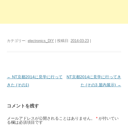
カテゴリー:
electronics_DIY
| 投稿日:
2014-03-23
|
投
←
NT京都2014に見学に行って
NT京都2014に見学に行ってき
稿
きた (その1)
た (その3 屋内展示)
→
ナ
ビ
コメントを残す
ゲ
ー
メールアドレスが公開されることはありません。
*
が付いてい
る欄は必須項目です
シ