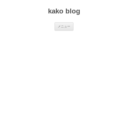
コ
ン
kako blog
テ
ン
ツ
へ
ス
メニュー
キ
ッ
プ