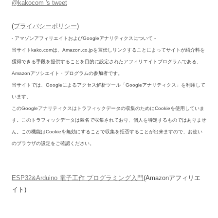
@kakocom 's tweet
(
プライバシーポリシー
)
- アマゾンアフィリエイトおよびGoogleアナリティクスについて -
当サイトkako.comは、Amazon.co.jpを宣伝しリンクすることによってサイトが紹介料を
獲得できる手段を提供することを目的に設定されたアフィリエイトプログラムである、
Amazonアソシエイト・プログラムの参加者です。
当サイトでは、Googleによるアクセス解析ツール「Googleアナリティクス」を利用して
います。
このGoogleアナリティクスはトラフィックデータの収集のためにCookieを使用していま
す。このトラフィックデータは匿名で収集されており、個人を特定するものではありませ
ん。この機能はCookieを無効にすることで収集を拒否することが出来ますので、お使い
のブラウザの設定をご確認ください。
ESP32&Arduino 電子工作 プログラミング入門
(Amazonアフィリエ
イト)