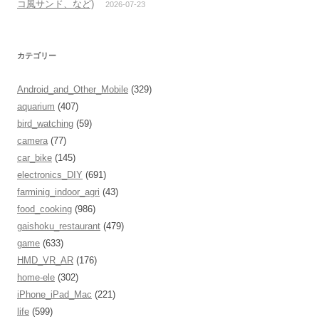
コ風サンド、など)
2026-07-23
カテゴリー
Android_and_Other_Mobile
(329)
aquarium
(407)
bird_watching
(59)
camera
(77)
car_bike
(145)
electronics_DIY
(691)
farminig_indoor_agri
(43)
food_cooking
(986)
gaishoku_restaurant
(479)
game
(633)
HMD_VR_AR
(176)
home-ele
(302)
iPhone_iPad_Mac
(221)
life
(599)