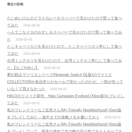
最近の投稿
たいめいけんのドライカレーをスーパーで見かけたので買って食べ
てみた
2026-08-06
へんてこなイカのおすしをスーパーで見かけたので買って食べてみ
た
2026-08-05
たこキャベツカツを見かけたので、たこキャベツカツ丼にして食べ
てみた
2026-08-04
台湾ミンチカツを見かけたので、台湾ミンチカツ丼にして食べてみ
た 【なごやめし】
2026-08-04
夢幻戦士ヴァリスシリーズ(Nintendo Switch DL版)のヴァリス
COLLECTIONや単品売りがセールで安かったのだが、一部が売って
いなくて買えなかった
2026-08-03
HALOのリメイク新作、Halo Campaign Evolved (Xbox版)をプレイし
てみた
2026-08-02
私のフレンドリーなご近所さん(My Friendly Neighborhood) Xbox版
をプレイしてみた – 途中までの攻略メモを書いておく
2026-08-01
私のフレンドリーなご近所さん(My Friendly Neighborhood) Xbox版
をプレイしていて、後半の途中で犬の敵の目の前でオートセーブさ