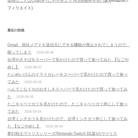
面倒なことはChatGPTにやらせよう (KS情報科学専門書)
(Amazonア
フィリエイト)
最近の投稿
Gmail、他社メアドを送信元にできる機能が廃止されてしまうので、
困ってしまう
2026-08-08
台湾やきそばをスーパーで見かけたので買って食べてみた 【なごや
めし】
2026-08-07
たいめいけんのドライカレーをスーパーで見かけたので買って食べ
てみた
2026-08-06
へんてこなイカのおすしをスーパーで見かけたので買って食べてみ
た
2026-08-05
たこキャベツカツを見かけたので、たこキャベツカツ丼にして食べ
てみた
2026-08-04
台湾ミンチカツを見かけたので、台湾ミンチカツ丼にして食べてみ
た 【なごやめし】
2026-08-04
夢幻戦士ヴァリスシリーズ(Nintendo Switch DL版)のヴァリス