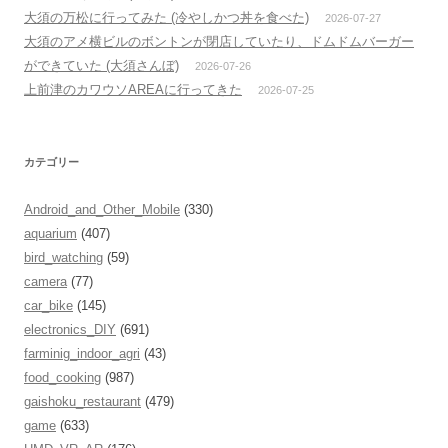
大須の万松に行ってみた (冷やしかつ丼を食べた)
2026-07-27
大須のアメ横ビルのボントンが閉店していたり、ドムドムバーガー
ができていた (大須さんぼ)
2026-07-26
上前津のカワウソAREAに行ってきた
2026-07-25
カテゴリー
Android_and_Other_Mobile
(330)
aquarium
(407)
bird_watching
(59)
camera
(77)
car_bike
(145)
electronics_DIY
(691)
farminig_indoor_agri
(43)
food_cooking
(987)
gaishoku_restaurant
(479)
game
(633)