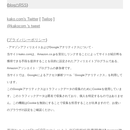
(
blogのRSS
)
kako.com's Twitter
[
Twilog
]
@kakocom 's tweet
(
プライバシーポリシー
)
- アマゾンアフィリエイトおよびGoogleアナリティクスについて -
当サイトkako.comは、Amazon.co.jpを宣伝しリンクすることによってサイトが紹介料を
獲得できる手段を提供することを目的に設定されたアフィリエイトプログラムである、
Amazonアソシエイト・プログラムの参加者です。
当サイトでは、Googleによるアクセス解析ツール「Googleアナリティクス」を利用して
います。
このGoogleアナリティクスはトラフィックデータの収集のためにCookieを使用していま
す。このトラフィックデータは匿名で収集されており、個人を特定するものではありませ
ん。この機能はCookieを無効にすることで収集を拒否することが出来ますので、お使い
のブラウザの設定をご確認ください。