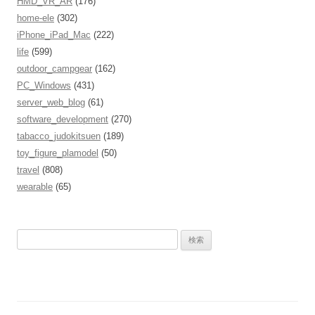
HMD_VR_AR
(176)
home-ele
(302)
iPhone_iPad_Mac
(222)
life
(599)
outdoor_campgear
(162)
PC_Windows
(431)
server_web_blog
(61)
software_development
(270)
tabacco_judokitsuen
(189)
toy_figure_plamodel
(50)
travel
(808)
wearable
(65)
検
索
: