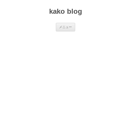
コ
ン
kako blog
テ
ン
ツ
へ
ス
メニュー
キ
ッ
プ