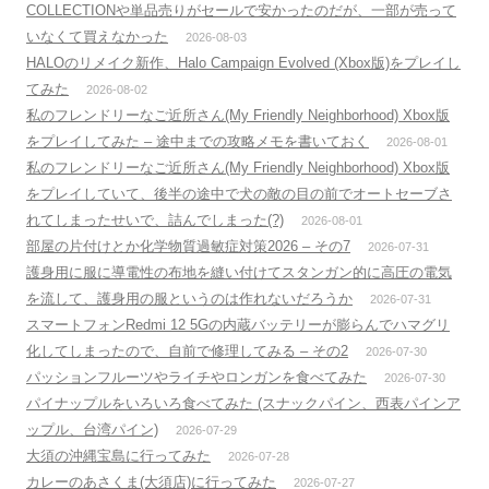
COLLECTIONや単品売りがセールで安かったのだが、一部が売って
いなくて買えなかった
2026-08-03
HALOのリメイク新作、Halo Campaign Evolved (Xbox版)をプレイし
てみた
2026-08-02
私のフレンドリーなご近所さん(My Friendly Neighborhood) Xbox版
をプレイしてみた – 途中までの攻略メモを書いておく
2026-08-01
私のフレンドリーなご近所さん(My Friendly Neighborhood) Xbox版
をプレイしていて、後半の途中で犬の敵の目の前でオートセーブさ
れてしまったせいで、詰んでしまった(?)
2026-08-01
部屋の片付けとか化学物質過敏症対策2026 – その7
2026-07-31
護身用に服に導電性の布地を縫い付けてスタンガン的に高圧の電気
を流して、護身用の服というのは作れないだろうか
2026-07-31
スマートフォンRedmi 12 5Gの内蔵バッテリーが膨らんでハマグリ
化してしまったので、自前で修理してみる – その2
2026-07-30
パッションフルーツやライチやロンガンを食べてみた
2026-07-30
パイナップルをいろいろ食べてみた (スナックパイン、西表パインア
ップル、台湾パイン)
2026-07-29
大須の沖縄宝島に行ってみた
2026-07-28
カレーのあさくま(大須店)に行ってみた
2026-07-27