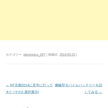
カテゴリー:
electronics_DIY
| 投稿日:
2014-03-23
|
投
←
NT京都2014に見学に行って
腕輪型モバイルバッテリーを試
稿
きた (その2 屋外展示)
してみる
→
ナ
ビ