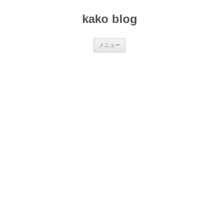
コ
ン
kako blog
テ
ン
ツ
へ
ス
メニュー
キ
ッ
プ