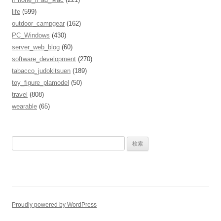
life
(599)
outdoor_campgear
(162)
PC_Windows
(430)
server_web_blog
(60)
software_development
(270)
tabacco_judokitsuen
(189)
toy_figure_plamodel
(50)
travel
(808)
wearable
(65)
検
索
:
Proudly powered by WordPress