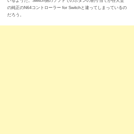
いるようだ。Switch側のソフトでのボタンの割り当てが任天堂
の純正のN64コントローラー for Switchと違ってしまっているの
だろう。