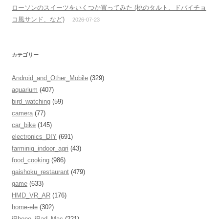
ローソンのスイーツをいくつか買ってみた (桃のタルト、ドバイチョ
コ風サンド、など)
2026-07-23
カテゴリー
Android_and_Other_Mobile
(329)
aquarium
(407)
bird_watching
(59)
camera
(77)
car_bike
(145)
electronics_DIY
(691)
farminig_indoor_agri
(43)
food_cooking
(986)
gaishoku_restaurant
(479)
game
(633)
HMD_VR_AR
(176)
home-ele
(302)
iPhone_iPad_Mac
(221)