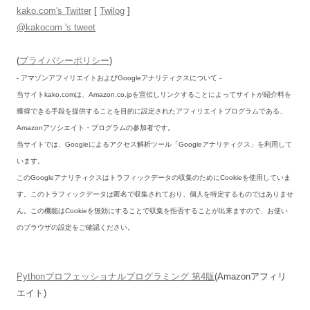
kako.com's Twitter
[
Twilog
]
@kakocom 's tweet
(
プライバシーポリシー
)
- アマゾンアフィリエイトおよびGoogleアナリティクスについて -
当サイトkako.comは、Amazon.co.jpを宣伝しリンクすることによってサイトが紹介料を
獲得できる手段を提供することを目的に設定されたアフィリエイトプログラムである、
Amazonアソシエイト・プログラムの参加者です。
当サイトでは、Googleによるアクセス解析ツール「Googleアナリティクス」を利用して
います。
このGoogleアナリティクスはトラフィックデータの収集のためにCookieを使用していま
す。このトラフィックデータは匿名で収集されており、個人を特定するものではありませ
ん。この機能はCookieを無効にすることで収集を拒否することが出来ますので、お使い
のブラウザの設定をご確認ください。
Pythonプロフェッショナルプログラミング 第4版
(Amazonアフィリ
エイト)