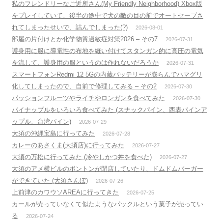
私のフレンドリーなご近所さん(My Friendly Neighborhood) Xbox版
をプレイしていて、後半の途中で犬の敵の目の前でオートセーブさ
れてしまったせいで、詰んでしまった(?)
2026-08-01
部屋の片付けとか化学物質過敏症対策2026 – その7
2026-07-31
護身用に服に導電性の布地を縫い付けてスタンガン的に高圧の電気
を流して、護身用の服というのは作れないだろうか
2026-07-31
スマートフォンRedmi 12 5Gの内蔵バッテリーが膨らんでハマグリ
化してしまったので、自前で修理してみる – その2
2026-07-30
パッションフルーツやライチやロンガンを食べてみた
2026-07-30
パイナップルをいろいろ食べてみた (スナックパイン、西表パインア
ップル、台湾パイン)
2026-07-29
大須の沖縄宝島に行ってみた
2026-07-28
カレーのあさくま(大須店)に行ってみた
2026-07-27
大須の万松に行ってみた (冷やしかつ丼を食べた)
2026-07-27
大須のアメ横ビルのボントンが閉店していたり、ドムドムバーガー
ができていた (大須さんぼ)
2026-07-26
上前津のカワウソAREAに行ってきた
2026-07-25
カールが売っていなくて似たようなパックルという菓子が売ってい
る
2026-07-24