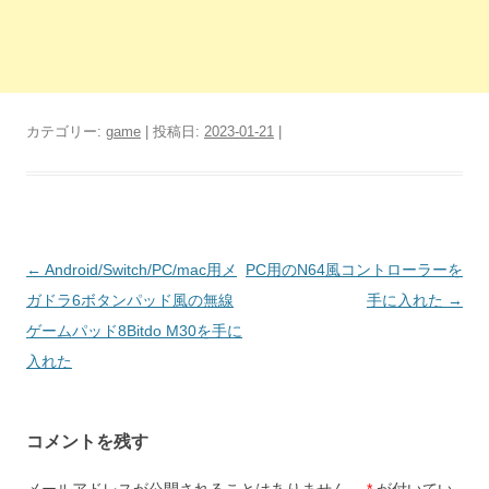
カテゴリー:
game
| 投稿日:
2023-01-21
|
投
←
Android/Switch/PC/mac用メ
PC用のN64風コントローラーを
稿
ガドラ6ボタンパッド風の無線
手に入れた
→
ナ
ゲームパッド8Bitdo M30を手に
ビ
入れた
ゲ
ー
コメントを残す
シ
ョ
メールアドレスが公開されることはありません。
*
が付いてい