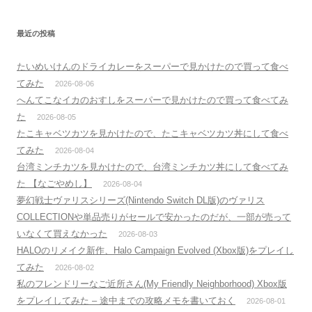
最近の投稿
たいめいけんのドライカレーをスーパーで見かけたので買って食べ
てみた
2026-08-06
へんてこなイカのおすしをスーパーで見かけたので買って食べてみ
た
2026-08-05
たこキャベツカツを見かけたので、たこキャベツカツ丼にして食べ
てみた
2026-08-04
台湾ミンチカツを見かけたので、台湾ミンチカツ丼にして食べてみ
た 【なごやめし】
2026-08-04
夢幻戦士ヴァリスシリーズ(Nintendo Switch DL版)のヴァリス
COLLECTIONや単品売りがセールで安かったのだが、一部が売って
いなくて買えなかった
2026-08-03
HALOのリメイク新作、Halo Campaign Evolved (Xbox版)をプレイし
てみた
2026-08-02
私のフレンドリーなご近所さん(My Friendly Neighborhood) Xbox版
をプレイしてみた – 途中までの攻略メモを書いておく
2026-08-01