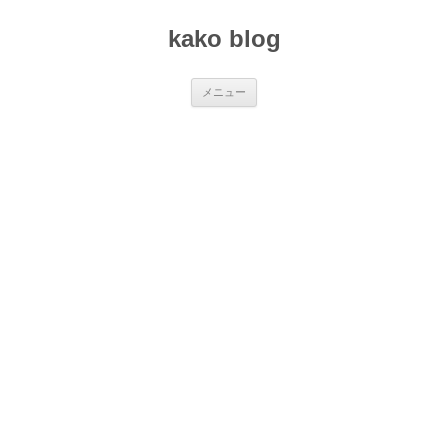
コ
ン
kako blog
テ
ン
ツ
へ
ス
メニュー
キ
ッ
プ