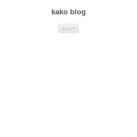
コ
ン
kako blog
テ
ン
ツ
へ
ス
メニュー
キ
ッ
プ