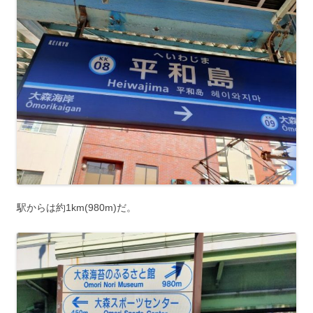
駅からは約1km(980m)だ。