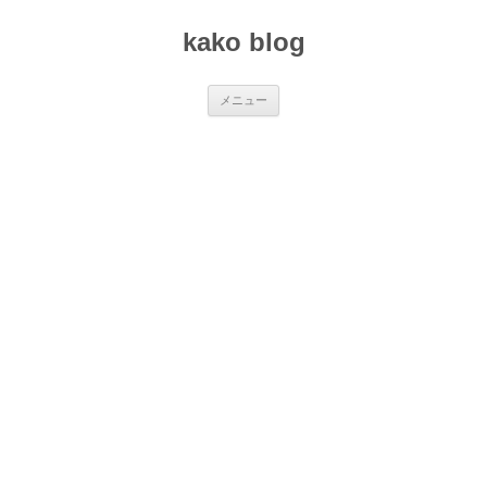
コ
ン
kako blog
テ
ン
ツ
へ
ス
メニュー
キ
ッ
プ