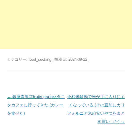
カテゴリー:
food_cooking
| 投稿日:
2024-09-12
|
投
←
銀座青果堂fruits parlor×タニ
令和米騒動で米が手に入りにく
稿
タカフェに行ってきた (カレー
くなっている (その直前にカリ
ナ
を食べた)
フォルニア米の安いやつをまと
ビ
め買いした)
→
ゲ