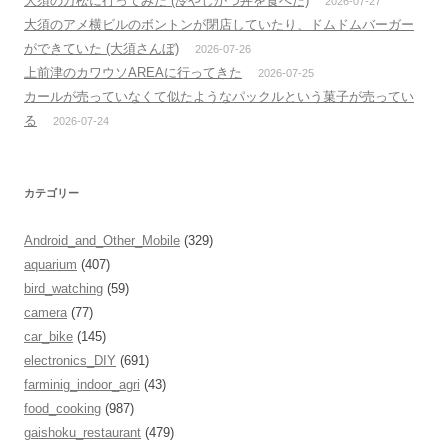
大須の万松に行ってみた (冷やしかつ丼を食べた)
2026-07-27
大須のアメ横ビルのボントンが閉店していたり、ドムドムバーガー
ができていた (大須さんぼ)
2026-07-26
上前津のカワウソAREAに行ってきた
2026-07-25
カールが売っていなくて似たようなパックルという菓子が売ってい
る
2026-07-24
カテゴリー
Android_and_Other_Mobile
(329)
aquarium
(407)
bird_watching
(59)
camera
(77)
car_bike
(145)
electronics_DIY
(691)
farminig_indoor_agri
(43)
food_cooking
(987)
gaishoku_restaurant
(479)