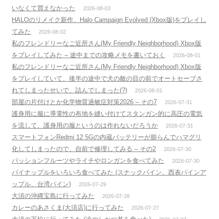
いなくて買えなかった
2026-08-03
HALOのリメイク新作、Halo Campaign Evolved (Xbox版)をプレイし
てみた
2026-08-02
私のフレンドリーなご近所さん(My Friendly Neighborhood) Xbox版
をプレイしてみた – 途中までの攻略メモを書いておく
2026-08-01
私のフレンドリーなご近所さん(My Friendly Neighborhood) Xbox版
をプレイしていて、後半の途中で犬の敵の目の前でオートセーブさ
れてしまったせいで、詰んでしまった(?)
2026-08-01
部屋の片付けとか化学物質過敏症対策2026 – その7
2026-07-31
護身用に服に導電性の布地を縫い付けてスタンガン的に高圧の電気
を流して、護身用の服というのは作れないだろうか
2026-07-31
スマートフォンRedmi 12 5Gの内蔵バッテリーが膨らんでハマグリ
化してしまったので、自前で修理してみる – その2
2026-07-30
パッションフルーツやライチやロンガンを食べてみた
2026-07-30
パイナップルをいろいろ食べてみた (スナックパイン、西表パインア
ップル、台湾パイン)
2026-07-29
大須の沖縄宝島に行ってみた
2026-07-28
カレーのあさくま(大須店)に行ってみた
2026-07-27