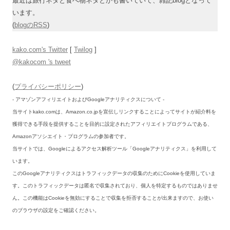
最近は旅行ネタと食べ物ネタとかも書いていて、雑記blogとなって
います。
(
blogのRSS
)
kako.com's Twitter
[
Twilog
]
@kakocom 's tweet
(
プライバシーポリシー
)
- アマゾンアフィリエイトおよびGoogleアナリティクスについて -
当サイトkako.comは、Amazon.co.jpを宣伝しリンクすることによってサイトが紹介料を
獲得できる手段を提供することを目的に設定されたアフィリエイトプログラムである、
Amazonアソシエイト・プログラムの参加者です。
当サイトでは、Googleによるアクセス解析ツール「Googleアナリティクス」を利用して
います。
このGoogleアナリティクスはトラフィックデータの収集のためにCookieを使用していま
す。このトラフィックデータは匿名で収集されており、個人を特定するものではありませ
ん。この機能はCookieを無効にすることで収集を拒否することが出来ますので、お使い
のブラウザの設定をご確認ください。