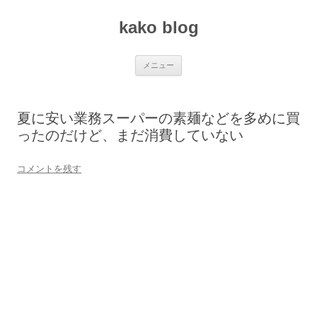
コ
ン
kako blog
テ
ン
ツ
へ
ス
メニュー
キ
ッ
プ
夏に安い業務スーパーの素麺などを多めに買
ったのだけど、まだ消費していない
コメントを残す