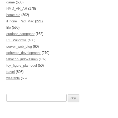
game
(633)
HMD_VR_AR
(176)
home-ele
(302)
iPhone_iPad_Mac
(221)
life
(599)
outdoor_campgear
(162)
PC_Windows
(430)
server_web_blog
(60)
software_development
(270)
tabacco_judokitsuen
(189)
toy_figure_plamodel
(50)
travel
(808)
wearable
(65)
検
索
: