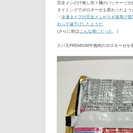
完全メシの汁無し坦々麺のパッケージが(
タイミングでボロネーゼも変わったよう
・
冷凍タイプの完全メシがスギ薬局で普
わって値下げしたようだ
(さらに前は
こんな感じだった
。)
スパ王PREMIUM牛挽肉のボロネーゼを