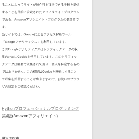
ることによってサイトが紹介料を獲得できる手段を提供
することを目的に設定されたアフィリエイトプログラム
である、Amazonアソシエイト・プログラムの参加者で
す。
当サイトでは、Googleによるアクセス解析ツール
「Googleアナリティクス」を利用しています。
このGoogleアナリティクスはトラフィックデータの収
集のためにCookieを使用しています。このトラフィッ
クデータは匿名で収集されており、個人を特定するもの
ではありません。この機能はCookieを無効にすること
で収集を拒否することが出来ますので、お使いのブラウ
ザの設定をご確認ください。
Pythonプロフェッショナルプログラミング
第4版
(Amazonアフィリエイト)
最近の投稿