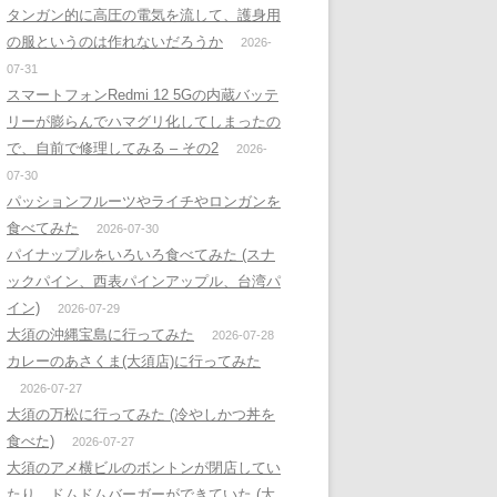
タンガン的に高圧の電気を流して、護身用
の服というのは作れないだろうか
2026-
07-31
スマートフォンRedmi 12 5Gの内蔵バッテ
リーが膨らんでハマグリ化してしまったの
で、自前で修理してみる – その2
2026-
07-30
パッションフルーツやライチやロンガンを
食べてみた
2026-07-30
パイナップルをいろいろ食べてみた (スナ
ックパイン、西表パインアップル、台湾パ
イン)
2026-07-29
大須の沖縄宝島に行ってみた
2026-07-28
カレーのあさくま(大須店)に行ってみた
2026-07-27
大須の万松に行ってみた (冷やしかつ丼を
食べた)
2026-07-27
大須のアメ横ビルのボントンが閉店してい
たり、ドムドムバーガーができていた (大