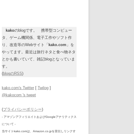
kako
のblogです。 携帯型コンピュー
タ、ゲーム機関係、電子工作やソフト作
り、改造等のWebサイト「
kako.com
」を
やってます。最近は旅行ネタと食べ物ネタ
とかも書いていて、雑記blogとなっていま
す。
(
blogのRSS
)
kako.com's Twitter
[
Twilog
]
@kakocom 's tweet
(
プライバシーポリシー
)
- アマゾンアフィリエイトおよびGoogleアナリティクス
について -
当サイトkako.comは、Amazon.co.jpを宣伝しリンクす