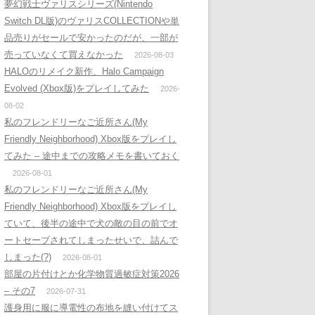
夢幻戦士ヴァリスシリーズ(Nintendo
Switch DL版)のヴァリスCOLLECTIONや単
品売りがセールで安かったのだが、一部が
売っていなくて買えなかった
2026-08-03
HALOのリメイク新作、Halo Campaign
Evolved (Xbox版)をプレイしてみた
2026-
08-02
私のフレンドリーなご近所さん(My
Friendly Neighborhood) Xbox版をプレイし
てみた – 途中までの攻略メモを書いておく
2026-08-01
私のフレンドリーなご近所さん(My
Friendly Neighborhood) Xbox版をプレイし
ていて、後半の途中で犬の敵の目の前でオ
ートセーブされてしまったせいで、詰んで
しまった(?)
2026-08-01
部屋の片付けとか化学物質過敏症対策2026
– その7
2026-07-31
護身用に服に導電性の布地を縫い付けてス