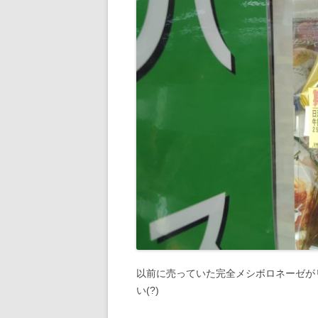
以前に売っていた完全メシボロネーゼが
い(?)