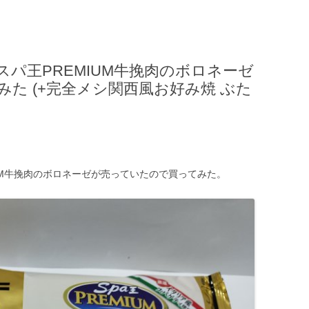
パ王PREMIUM牛挽肉のボロネーゼ
た (+完全メシ関西風お好み焼 ぶた
UM牛挽肉のボロネーゼが売っていたので買ってみた。