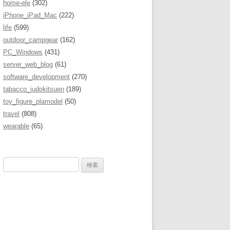
home-ele
(302)
iPhone_iPad_Mac
(222)
life
(599)
outdoor_campgear
(162)
PC_Windows
(431)
server_web_blog
(61)
software_development
(270)
tabacco_judokitsuen
(189)
toy_figure_plamodel
(50)
travel
(808)
wearable
(65)
検
索
: