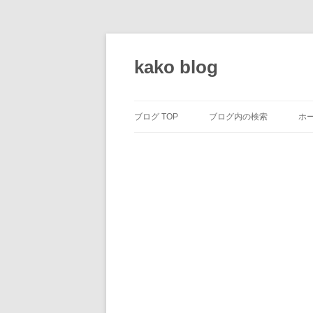
コ
ン
テ
kako blog
ン
ツ
へ
ス
キ
ッ
ブログ TOP
ブログ内の検索
ホ
プ