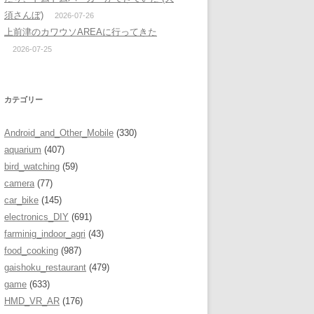
須さんぼ)
2026-07-26
上前津のカワウソAREAに行ってきた
2026-07-25
カテゴリー
Android_and_Other_Mobile
(330)
aquarium
(407)
bird_watching
(59)
camera
(77)
car_bike
(145)
electronics_DIY
(691)
farminig_indoor_agri
(43)
food_cooking
(987)
gaishoku_restaurant
(479)
game
(633)
HMD_VR_AR
(176)