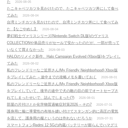
た
2026-08-05
たこキャベツカツを見かけたので、たこキャベツカツ丼にして食べ
てみた
2026-08-04
台湾ミンチカツを見かけたので、台湾ミンチカツ丼にして食べてみ
た 【なごやめし】
2026-08-04
夢幻戦士ヴァリスシリーズ(Nintendo Switch DL版)のヴァリス
COLLECTIONや単品売りがセールで安かったのだが、一部が売って
いなくて買えなかった
2026-08-03
HALOのリメイク新作、Halo Campaign Evolved (Xbox版)をプレイし
てみた
2026-08-02
私のフレンドリーなご近所さん(My Friendly Neighborhood) Xbox版
をプレイしてみた – 途中までの攻略メモを書いておく
2026-08-01
私のフレンドリーなご近所さん(My Friendly Neighborhood) Xbox版
をプレイしていて、後半の途中で犬の敵の目の前でオートセーブさ
れてしまったせいで、詰んでしまった(?)
2026-08-01
部屋の片付けとか化学物質過敏症対策2026 – その7
2026-07-31
護身用に服に導電性の布地を縫い付けてスタンガン的に高圧の電気
を流して、護身用の服というのは作れないだろうか
2026-07-31
スマートフォンRedmi 12 5Gの内蔵バッテリーが膨らんでハマグリ