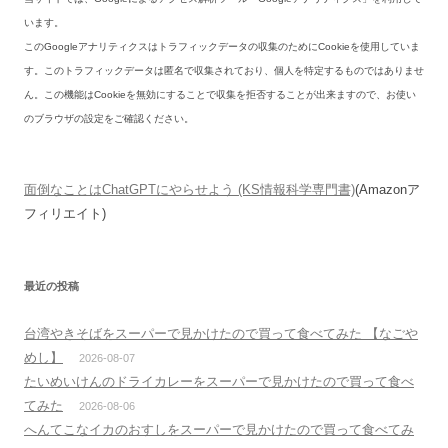
います。
このGoogleアナリティクスはトラフィックデータの収集のためにCookieを使用していま
す。このトラフィックデータは匿名で収集されており、個人を特定するものではありませ
ん。この機能はCookieを無効にすることで収集を拒否することが出来ますので、お使い
のブラウザの設定をご確認ください。
面倒なことはChatGPTにやらせよう (KS情報科学専門書)
(Amazonア
フィリエイト)
最近の投稿
台湾やきそばをスーパーで見かけたので買って食べてみた 【なごや
めし】
2026-08-07
たいめいけんのドライカレーをスーパーで見かけたので買って食べ
てみた
2026-08-06
へんてこなイカのおすしをスーパーで見かけたので買って食べてみ