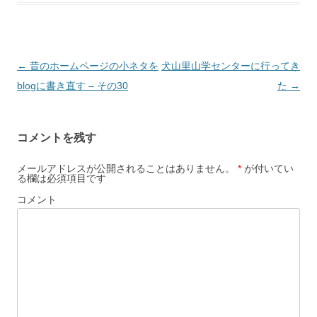
投
←
昔のホームページの小ネタを
犬山里山学センターに行ってき
稿
blogに書き直す – その30
た
→
ナ
ビ
コメントを残す
ゲ
ー
メールアドレスが公開されることはありません。
*
が付いてい
る欄は必須項目です
シ
コメント
ョ
ン