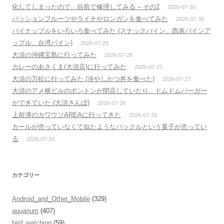
化してしまったので、自前で修理してみる – その2
2026-07-30
パッションフルーツやライチやロンガンを食べてみた
2026-07-30
パイナップルをいろいろ食べてみた (スナックパイン、西表パインア
ップル、台湾パイン)
2026-07-29
大須の沖縄宝島に行ってみた
2026-07-28
カレーのあさくま(大須店)に行ってみた
2026-07-27
大須の万松に行ってみた (冷やしかつ丼を食べた)
2026-07-27
大須のアメ横ビルのボントンが閉店していたり、ドムドムバーガー
ができていた (大須さんぼ)
2026-07-26
上前津のカワウソAREAに行ってきた
2026-07-25
カールが売っていなくて似たようなパックルという菓子が売ってい
る
2026-07-24
カテゴリー
Android_and_Other_Mobile
(329)
aquarium
(407)
bird_watching
(59)