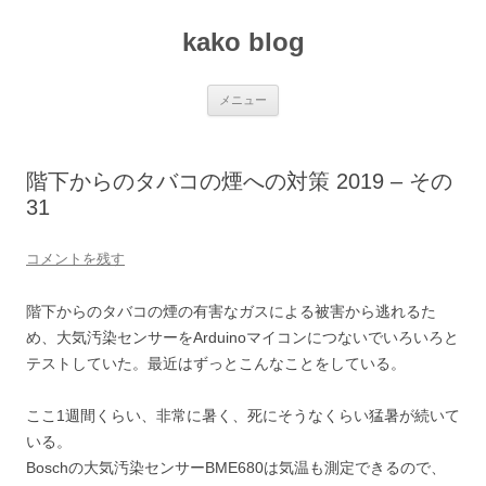
コ
ン
kako blog
テ
ン
ツ
へ
ス
メニュー
キ
ッ
プ
階下からのタバコの煙への対策 2019 – その
31
コメントを残す
階下からのタバコの煙の有害なガスによる被害から逃れるた
め、大気汚染センサーをArduinoマイコンにつないでいろいろと
テストしていた。最近はずっとこんなことをしている。
ここ1週間くらい、非常に暑く、死にそうなくらい猛暑が続いて
いる。
Boschの大気汚染センサーBME680は気温も測定できるので、