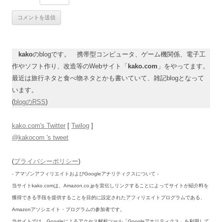
kako
のblogです。 携帯型コンピュータ、ゲーム機関係、電子工
作やソフト作り、改造等のWebサイト「
kako.com
」をやってます。
最近は旅行ネタと食べ物ネタとかも書いていて、雑記blogとなって
います。
(
blogのRSS
)
kako.com's Twitter
[
Twilog
]
@kakocom 's tweet
(
プライバシーポリシー
)
- アマゾンアフィリエイトおよびGoogleアナリティクスについて -
当サイトkako.comは、Amazon.co.jpを宣伝しリンクすることによってサイトが紹介料を
獲得できる手段を提供することを目的に設定されたアフィリエイトプログラムである、
Amazonアソシエイト・プログラムの参加者です。
当サイトでは、Googleによるアクセス解析ツール「Googleアナリティクス」を利用して