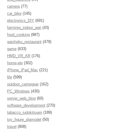
camera
(77)
car_bike
(145)
electronics_DIY
(691)
farminig_indoor_agri
(43)
food_cooking
(987)
gaishoku_restaurant
(479)
game
(633)
HMD_VR_AR
(176)
home-ele
(302)
iPhone_iPad_Mac
(221)
life
(599)
outdoor_campgear
(162)
PC_Windows
(430)
server_web_blog
(60)
software_development
(270)
tabacco_judokitsuen
(189)
toy_figure_plamodel
(50)
travel
(808)