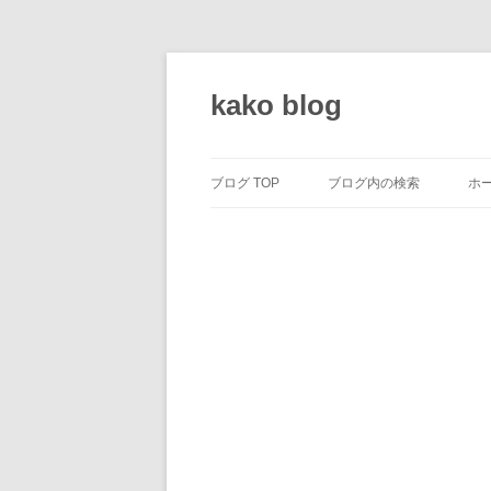
コ
ン
テ
kako blog
ン
ツ
へ
ス
キ
ッ
ブログ TOP
ブログ内の検索
ホ
プ