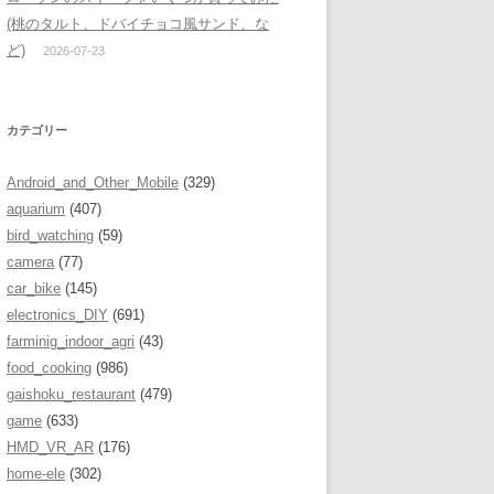
(桃のタルト、ドバイチョコ風サンド、な
ど)
2026-07-23
カテゴリー
Android_and_Other_Mobile
(329)
aquarium
(407)
bird_watching
(59)
camera
(77)
car_bike
(145)
electronics_DIY
(691)
farminig_indoor_agri
(43)
food_cooking
(986)
gaishoku_restaurant
(479)
game
(633)
HMD_VR_AR
(176)
home-ele
(302)