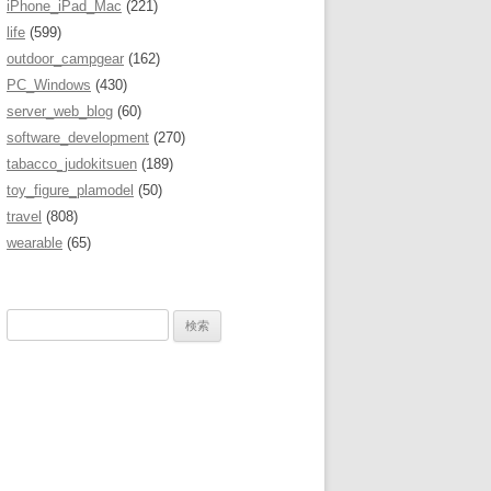
iPhone_iPad_Mac
(221)
life
(599)
outdoor_campgear
(162)
PC_Windows
(430)
server_web_blog
(60)
software_development
(270)
tabacco_judokitsuen
(189)
toy_figure_plamodel
(50)
travel
(808)
wearable
(65)
検
索
: