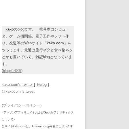
kako
のblogです。 携帯型コンピュー
タ、ゲーム機関係、電子工作やソフト作
り、改造等のWebサイト「
kako.com
」を
やってます。最近は旅行ネタと食べ物ネタ
とかも書いていて、雑記blogとなっていま
す。
(
blogのRSS
)
kako.com's Twitter
[
Twilog
]
@kakocom 's tweet
(
プライバシーポリシー
)
- アマゾンアフィリエイトおよびGoogleアナリティクス
について -
当サイトkako.comは、Amazon.co.jpを宣伝しリンクす