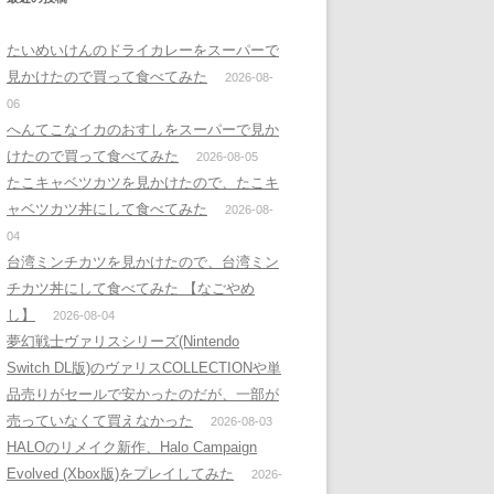
たいめいけんのドライカレーをスーパーで
見かけたので買って食べてみた
2026-08-
06
へんてこなイカのおすしをスーパーで見か
けたので買って食べてみた
2026-08-05
たこキャベツカツを見かけたので、たこキ
ャベツカツ丼にして食べてみた
2026-08-
04
台湾ミンチカツを見かけたので、台湾ミン
チカツ丼にして食べてみた 【なごやめ
し】
2026-08-04
夢幻戦士ヴァリスシリーズ(Nintendo
Switch DL版)のヴァリスCOLLECTIONや単
品売りがセールで安かったのだが、一部が
売っていなくて買えなかった
2026-08-03
HALOのリメイク新作、Halo Campaign
Evolved (Xbox版)をプレイしてみた
2026-