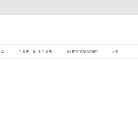
ーム
ネタ集（旧 小ネタ集)
旧 携帯電脳博物館
メモ