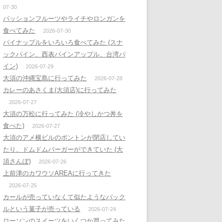
07-30
パッションフルーツやライチやロンガンを
食べてみた
2026-07-30
パイナップルをいろいろ食べてみた (スナ
ックパイン、西表パインアップル、台湾パ
イン)
2026-07-29
大須の沖縄宝島に行ってみた
2026-07-28
カレーのあさくま(大須店)に行ってみた
2026-07-27
大須の万松に行ってみた (冷やしかつ丼を
食べた)
2026-07-27
大須のアメ横ビルのボントンが閉店してい
たり、ドムドムバーガーができていた (大
須さんぼ)
2026-07-26
上前津のカワウソAREAに行ってきた
2026-07-25
カールが売っていなくて似たようなパック
ルという菓子が売っている
2026-07-24
ローソンのスイーツをいくつか買ってみた