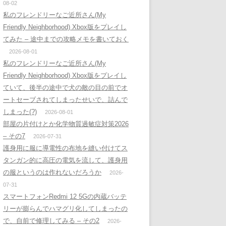
08-02
私のフレンドリーなご近所さん(My
Friendly Neighborhood) Xbox版をプレイし
てみた – 途中までの攻略メモを書いておく
2026-08-01
私のフレンドリーなご近所さん(My
Friendly Neighborhood) Xbox版をプレイし
ていて、後半の途中で犬の敵の目の前でオ
ートセーブされてしまったせいで、詰んで
しまった(?)
2026-08-01
部屋の片付けとか化学物質過敏症対策2026
– その7
2026-07-31
護身用に服に導電性の布地を縫い付けてス
タンガン的に高圧の電気を流して、護身用
の服というのは作れないだろうか
2026-
07-31
スマートフォンRedmi 12 5Gの内蔵バッテ
リーが膨らんでハマグリ化してしまったの
で、自前で修理してみる – その2
2026-