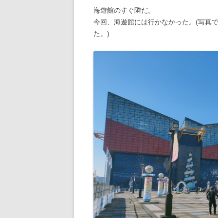
海遊館のすぐ隣だ。
今回、海遊館には行かなかった。(写真
た。)