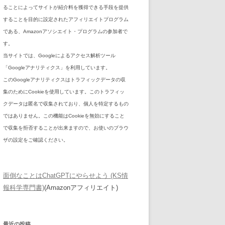
ることによってサイトが紹介料を獲得できる手段を提供
することを目的に設定されたアフィリエイトプログラム
である、Amazonアソシエイト・プログラムの参加者で
す。
当サイトでは、Googleによるアクセス解析ツール
「Googleアナリティクス」を利用しています。
このGoogleアナリティクスはトラフィックデータの収
集のためにCookieを使用しています。このトラフィッ
クデータは匿名で収集されており、個人を特定するもの
ではありません。この機能はCookieを無効にすること
で収集を拒否することが出来ますので、お使いのブラウ
ザの設定をご確認ください。
面倒なことはChatGPTにやらせよう (KS情
報科学専門書)
(Amazonアフィリエイト)
最近の投稿