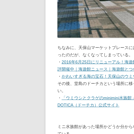
ちなみに、天保山マーケットプレースに
ったのだが、なくなってしまっている。
・
2016年6月25日にリニューアル！海遊
評開催中｜海遊館ニュース｜海遊館とつ
・
かわいすぎる海の宝石！天保山のウミ
その後、堂島のドーチカという場所に移
い。
・
「ウミウシとクラゲのminimini水
DOTICA（ドーチカ）公式サイト
ミニ水族館があった場所かどうか分から
ている。