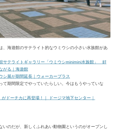
は、海遊館のサテライト的なウミウシの小さい水族館があ
館サテライトギャラリー「ウミウシminimini水族館」 好
ながる｜海遊館
ウシ展が期間延長｜ウォーカープラス
って期間限定でやっていたらしい。今はもうやっていな
族館」がドーチカに再登場！｜ ドージマ地下センター｜
ないのだが、新しくふれあい動物園というのがオープンし