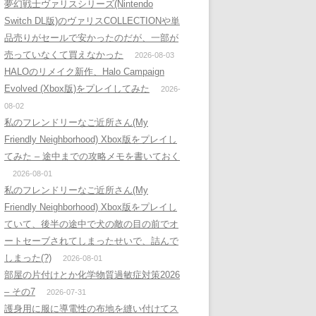
夢幻戦士ヴァリスシリーズ(Nintendo
Switch DL版)のヴァリスCOLLECTIONや単
品売りがセールで安かったのだが、一部が
売っていなくて買えなかった
2026-08-03
HALOのリメイク新作、Halo Campaign
Evolved (Xbox版)をプレイしてみた
2026-
08-02
私のフレンドリーなご近所さん(My
Friendly Neighborhood) Xbox版をプレイし
てみた – 途中までの攻略メモを書いておく
2026-08-01
私のフレンドリーなご近所さん(My
Friendly Neighborhood) Xbox版をプレイし
ていて、後半の途中で犬の敵の目の前でオ
ートセーブされてしまったせいで、詰んで
しまった(?)
2026-08-01
部屋の片付けとか化学物質過敏症対策2026
– その7
2026-07-31
護身用に服に導電性の布地を縫い付けてス