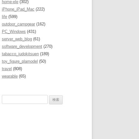
home-ele
(302)
iPhone_iPad_Mac
(222)
life
(599)
outdoor_campgear
(162)
PC_Windows
(431)
server_web_blog
(61)
software_development
(270)
tabacco_judokitsuen
(189)
toy_figure_plamodel
(50)
travel
(808)
wearable
(65)
検
索
: