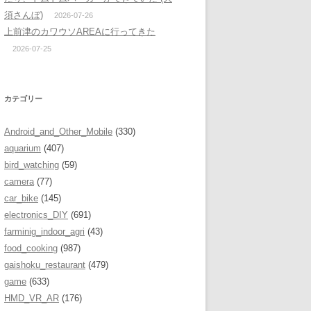
須さんぼ)
2026-07-26
上前津のカワウソAREAに行ってきた
2026-07-25
カテゴリー
Android_and_Other_Mobile
(330)
aquarium
(407)
bird_watching
(59)
camera
(77)
car_bike
(145)
electronics_DIY
(691)
farminig_indoor_agri
(43)
food_cooking
(987)
gaishoku_restaurant
(479)
game
(633)
HMD_VR_AR
(176)