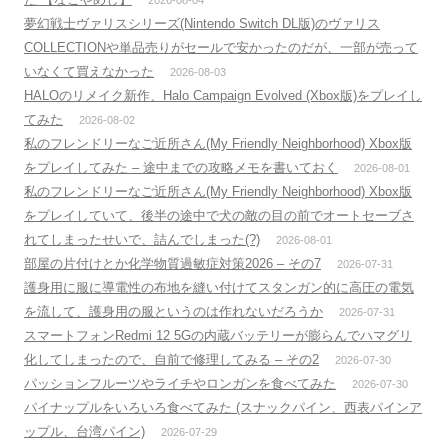
夢幻戦士ヴァリスシリーズ(Nintendo Switch DL版)のヴァリス
COLLECTIONや単品売りがセールで安かったのだが、一部が売って
いなくて買えなかった
2026-08-03
HALOのリメイク新作、Halo Campaign Evolved (Xbox版)をプレイし
てみた
2026-08-02
私のフレンドリーなご近所さん(My Friendly Neighborhood) Xbox版
をプレイしてみた – 途中までの攻略メモを書いておく
2026-08-01
私のフレンドリーなご近所さん(My Friendly Neighborhood) Xbox版
をプレイしていて、後半の途中で犬の敵の目の前でオートセーブさ
れてしまったせいで、詰んでしまった(?)
2026-08-01
部屋の片付けとか化学物質過敏症対策2026 – その7
2026-07-31
護身用に服に導電性の布地を縫い付けてスタンガン的に高圧の電気
を流して、護身用の服というのは作れないだろうか
2026-07-31
スマートフォンRedmi 12 5Gの内蔵バッテリーが膨らんでハマグリ
化してしまったので、自前で修理してみる – その2
2026-07-30
パッションフルーツやライチやロンガンを食べてみた
2026-07-30
パイナップルをいろいろ食べてみた (スナックパイン、西表パインア
ップル、台湾パイン)
2026-07-29