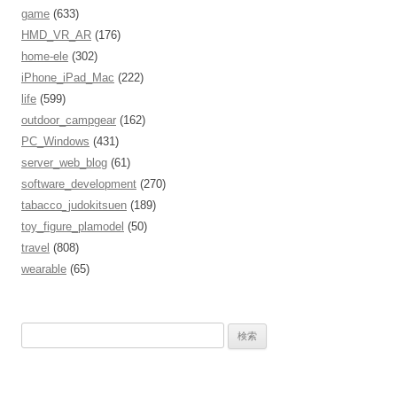
game
(633)
HMD_VR_AR
(176)
home-ele
(302)
iPhone_iPad_Mac
(222)
life
(599)
outdoor_campgear
(162)
PC_Windows
(431)
server_web_blog
(61)
software_development
(270)
tabacco_judokitsuen
(189)
toy_figure_plamodel
(50)
travel
(808)
wearable
(65)
検
索
: