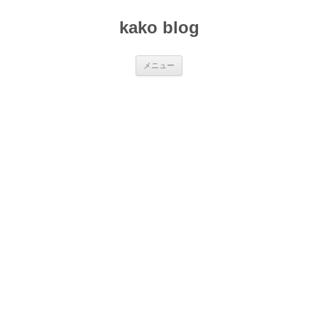
コ
ン
kako blog
テ
ン
ツ
へ
ス
メニュー
キ
ッ
プ