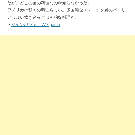
だが、どこの国の料理なのか知らなかった。
アメリカの移民の料理らしい。多国籍なエスニック風のパエリ
アっぽい炊き込みごはん的な料理だ。
・
ジャンバラヤ – Wikipedia