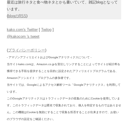
最近は旅行ネタと食べ物ネタとかも書いていて、雑記blogとなって
います。
(
blogのRSS
)
kako.com's Twitter
[
Twilog
]
@kakocom 's tweet
(
プライバシーポリシー
)
- アマゾンアフィリエイトおよびGoogleアナリティクスについて -
当サイトkako.comは、Amazon.co.jpを宣伝しリンクすることによってサイトが紹介料を
獲得できる手段を提供することを目的に設定されたアフィリエイトプログラムである、
Amazonアソシエイト・プログラムの参加者です。
当サイトでは、Googleによるアクセス解析ツール「Googleアナリティクス」を利用して
います。
このGoogleアナリティクスはトラフィックデータの収集のためにCookieを使用していま
す。このトラフィックデータは匿名で収集されており、個人を特定するものではありませ
ん。この機能はCookieを無効にすることで収集を拒否することが出来ますので、お使い
のブラウザの設定をご確認ください。