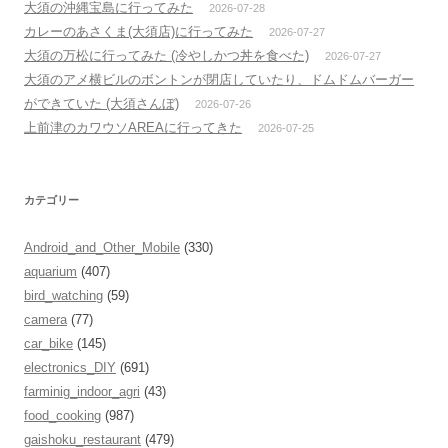
大須の沖縄宝島に行ってみた
2026-07-28
カレーのあさくま(大須店)に行ってみた
2026-07-27
大須の万松に行ってみた (冷やしかつ丼を食べた)
2026-07-27
大須のアメ横ビルのボントンが閉店していたり、ドムドムバーガー
ができていた (大須さんぼ)
2026-07-26
上前津のカワウソAREAに行ってきた
2026-07-25
カテゴリー
Android_and_Other_Mobile
(330)
aquarium
(407)
bird_watching
(59)
camera
(77)
car_bike
(145)
electronics_DIY
(691)
farminig_indoor_agri
(43)
food_cooking
(987)
gaishoku_restaurant
(479)