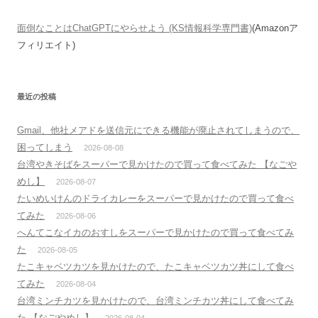
面倒なことはChatGPTにやらせよう (KS情報科学専門書)
(Amazonア
フィリエイト)
最近の投稿
Gmail、他社メアドを送信元にできる機能が廃止されてしまうので、
困ってしまう
2026-08-08
台湾やきそばをスーパーで見かけたので買って食べてみた 【なごや
めし】
2026-08-07
たいめいけんのドライカレーをスーパーで見かけたので買って食べ
てみた
2026-08-06
へんてこなイカのおすしをスーパーで見かけたので買って食べてみ
た
2026-08-05
たこキャベツカツを見かけたので、たこキャベツカツ丼にして食べ
てみた
2026-08-04
台湾ミンチカツを見かけたので、台湾ミンチカツ丼にして食べてみ
た 【なごやめし】
2026-08-04