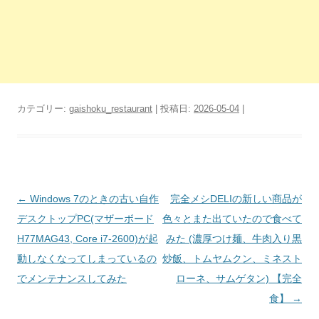
カテゴリー:
gaishoku_restaurant
| 投稿日:
2026-05-04
|
投
←
Windows 7のときの古い自作
完全メシDELIの新しい商品が
稿
デスクトップPC(マザーボード
色々とまた出ていたので食べて
ナ
H77MAG43, Core i7-2600)が起
みた (濃厚つけ麺、牛肉入り黒
ビ
動しなくなってしまっているの
炒飯、トムヤムクン、ミネスト
ゲ
でメンテナンスしてみた
ローネ、サムゲタン) 【完全
ー
食】
→
シ