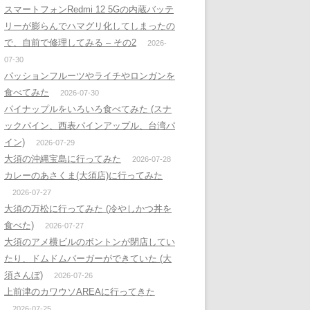
スマートフォンRedmi 12 5Gの内蔵バッテ
リーが膨らんでハマグリ化してしまったの
で、自前で修理してみる – その2
2026-
07-30
パッションフルーツやライチやロンガンを
食べてみた
2026-07-30
パイナップルをいろいろ食べてみた (スナ
ックパイン、西表パインアップル、台湾パ
イン)
2026-07-29
大須の沖縄宝島に行ってみた
2026-07-28
カレーのあさくま(大須店)に行ってみた
2026-07-27
大須の万松に行ってみた (冷やしかつ丼を
食べた)
2026-07-27
大須のアメ横ビルのボントンが閉店してい
たり、ドムドムバーガーができていた (大
須さんぼ)
2026-07-26
上前津のカワウソAREAに行ってきた
2026-07-25