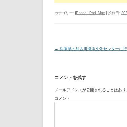
カテゴリー:
iPhone_iPad_Mac
| 投稿日:
202
投
←
兵庫県の加古川海洋文化センターに行
稿
ナ
ビ
コメントを残す
ゲ
ー
メールアドレスが公開されることはあり
シ
コメント
ョ
ン