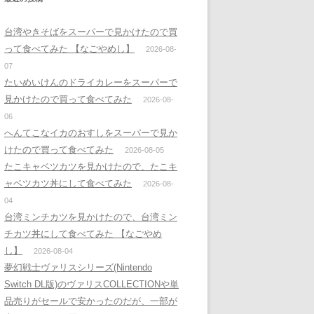
台湾やきそばをスーパーで見かけたので買
って食べてみた 【なごやめし】
2026-08-
07
たいめいけんのドライカレーをスーパーで
見かけたので買って食べてみた
2026-08-
06
へんてこなイカのおすしをスーパーで見か
けたので買って食べてみた
2026-08-05
たこキャベツカツを見かけたので、たこキ
ャベツカツ丼にして食べてみた
2026-08-
04
台湾ミンチカツを見かけたので、台湾ミン
チカツ丼にして食べてみた 【なごやめ
し】
2026-08-04
夢幻戦士ヴァリスシリーズ(Nintendo
Switch DL版)のヴァリスCOLLECTIONや単
品売りがセールで安かったのだが、一部が