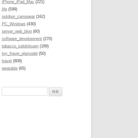
iPhone_iPad_Mac
(221)
life
(599)
outdoor_campgear
(162)
PC_Windows
(430)
server_web_blog
(60)
software_development
(270)
tabacco_judokitsuen
(189)
toy_figure_plamodel
(50)
travel
(808)
wearable
(65)
検
索
: