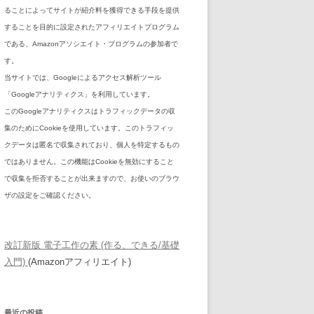
ることによってサイトが紹介料を獲得できる手段を提供
することを目的に設定されたアフィリエイトプログラム
である、Amazonアソシエイト・プログラムの参加者で
す。
当サイトでは、Googleによるアクセス解析ツール
「Googleアナリティクス」を利用しています。
このGoogleアナリティクスはトラフィックデータの収
集のためにCookieを使用しています。このトラフィッ
クデータは匿名で収集されており、個人を特定するもの
ではありません。この機能はCookieを無効にすること
で収集を拒否することが出来ますので、お使いのブラウ
ザの設定をご確認ください。
改訂新版 電子工作の素 (作る、できる/基礎
入門)
(Amazonアフィリエイト)
最近の投稿