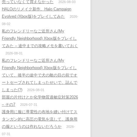
売っていなくて買えなかった
2026-08-03
HALOのリメイク新作、Halo Campaign
Evolved (Xbox版)をプレイしてみた
2026-
08-02
私のフレンドリーなご近所さん(My
Friendly Neighborhood) Xbox版をプレイし
てみた – 途中までの攻略メモを書いておく
2026-08-01
私のフレンドリーなご近所さん(My
Friendly Neighborhood) Xbox版をプレイし
ていて、後半の途中で犬の敵の目の前でオ
ートセーブされてしまったせいで、詰んで
しまった(?)
2026-08-01
部屋の片付けとか化学物質過敏症対策2026
– その7
2026-07-31
護身用に服に導電性の布地を縫い付けてス
タンガン的に高圧の電気を流して、護身用
の服というのは作れないだろうか
2026-
07-31