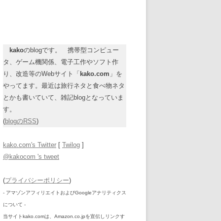
kako
のblogです。 携帯型コンピュー
タ、ゲーム機関係、電子工作やソフト作
り、改造等のWebサイト「
kako.com
」を
やってます。最近は旅行ネタと食べ物ネタ
とかも書いていて、雑記blogとなっていま
す。
(
blogのRSS
)
kako.com's Twitter
[
Twilog
]
@kakocom 's tweet
(
プライバシーポリシー
)
- アマゾンアフィリエイトおよびGoogleアナリティクス
について -
当サイトkako.comは、Amazon.co.jpを宣伝しリンクす