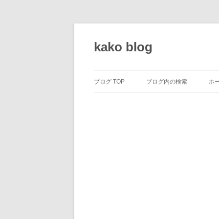
コ
ン
テ
kako blog
ン
ツ
へ
ス
キ
ッ
ブログ TOP
ブログ内の検索
ホ
プ