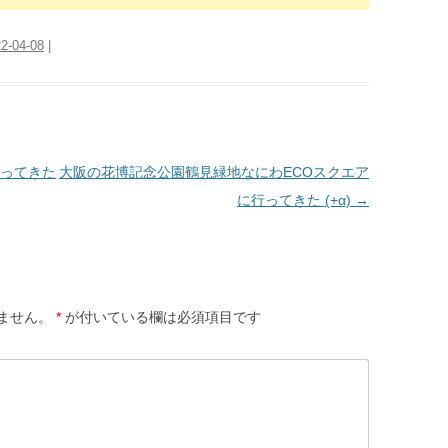
2-04-08
|
ってきた
大阪の花博記念公園鶴見緑地なにわECOスクエア
に行ってきた (+α)
→
ません。
*
が付いている欄は必須項目です