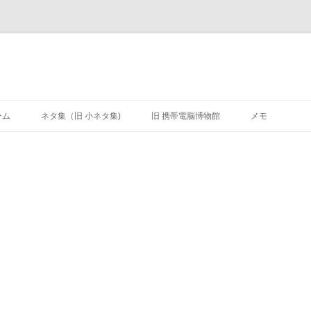
ーム
ネタ集（旧 小ネタ集)
旧 携帯電脳博物館
メモ