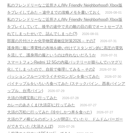
私のフレンドリーなご近所さん(My Friendly Neighborhood) Xbox版
をプレイしてみた – 途中までの攻略メモを書いておく
2026-08-01
私のフレンドリーなご近所さん(My Friendly Neighborhood) Xbox版
をプレイしていて、後半の途中で犬の敵の目の前でオートセーブさ
れてしまったせいで、詰んでしまった(?)
2026-08-01
部屋の片付けとか化学物質過敏症対策2026 – その7
2026-07-31
護身用に服に導電性の布地を縫い付けてスタンガン的に高圧の電気
を流して、護身用の服というのは作れないだろうか
2026-07-31
スマートフォンRedmi 12 5Gの内蔵バッテリーが膨らんでハマグリ
化してしまったので、自前で修理してみる – その2
2026-07-30
パッションフルーツやライチやロンガンを食べてみた
2026-07-30
パイナップルをいろいろ食べてみた (スナックパイン、西表パインア
ップル、台湾パイン)
2026-07-29
大須の沖縄宝島に行ってみた
2026-07-28
カレーのあさくま(大須店)に行ってみた
2026-07-27
大須の万松に行ってみた (冷やしかつ丼を食べた)
2026-07-27
大須のアメ横ビルのボントンが閉店していたり、ドムドムバーガー
ができていた (大須さんぼ)
2026-07-26