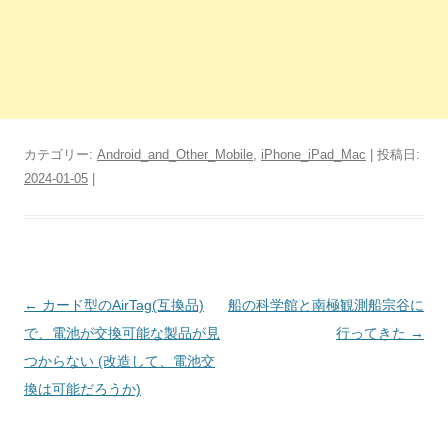
カテゴリー:
Android_and_Other_Mobile
,
iPhone_iPad_Mac
| 投稿日:
2024-01-05
|
投
←
カード型のAirTag(互換品)
船の科学館と南極観測船宗谷に
稿
で、電池が交換可能な製品が見
行ってきた
→
ナ
つからない (改造して、電池交
ビ
換は可能だろうか)
ゲ
ー