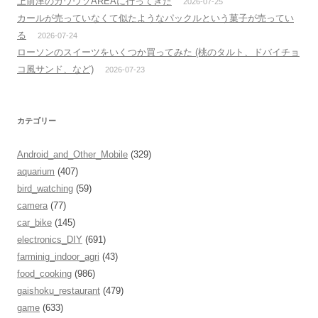
上前津のカワウソAREAに行ってきた
2026-07-25
カールが売っていなくて似たようなパックルという菓子が売ってい
る
2026-07-24
ローソンのスイーツをいくつか買ってみた (桃のタルト、ドバイチョ
コ風サンド、など)
2026-07-23
カテゴリー
Android_and_Other_Mobile
(329)
aquarium
(407)
bird_watching
(59)
camera
(77)
car_bike
(145)
electronics_DIY
(691)
farminig_indoor_agri
(43)
food_cooking
(986)
gaishoku_restaurant
(479)
game
(633)