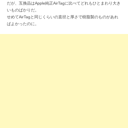
だが、互換品はApple純正AirTagに比べてどれもひとまわり大き
いものばかりだ。
せめてAirTagと同じくらいの直径と厚さで樹脂製のものがあれ
ばよかったのに。