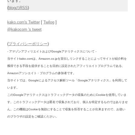
います。
(
blogのRSS
)
kako.com's Twitter
[
Twilog
]
@kakocom 's tweet
(
プライバシーポリシー
)
- アマゾンアフィリエイトおよびGoogleアナリティクスについて -
当サイトkako.comは、Amazon.co.jpを宣伝しリンクすることによってサイトが紹介料を
獲得できる手段を提供することを目的に設定されたアフィリエイトプログラムである、
Amazonアソシエイト・プログラムの参加者です。
当サイトでは、Googleによるアクセス解析ツール「Googleアナリティクス」を利用して
います。
このGoogleアナリティクスはトラフィックデータの収集のためにCookieを使用していま
す。このトラフィックデータは匿名で収集されており、個人を特定するものではありませ
ん。この機能はCookieを無効にすることで収集を拒否することが出来ますので、お使い
のブラウザの設定をご確認ください。