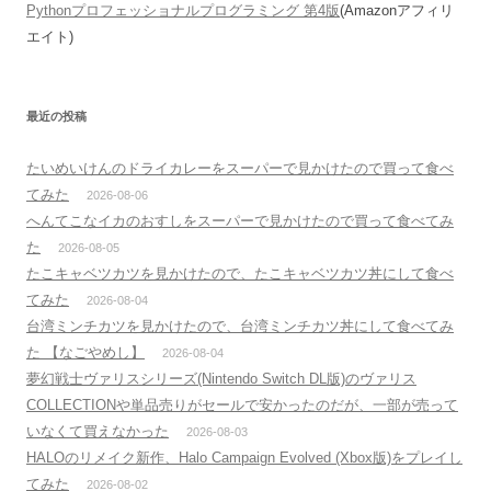
Pythonプロフェッショナルプログラミング 第4版
(Amazonアフィリ
エイト)
最近の投稿
たいめいけんのドライカレーをスーパーで見かけたので買って食べ
てみた
2026-08-06
へんてこなイカのおすしをスーパーで見かけたので買って食べてみ
た
2026-08-05
たこキャベツカツを見かけたので、たこキャベツカツ丼にして食べ
てみた
2026-08-04
台湾ミンチカツを見かけたので、台湾ミンチカツ丼にして食べてみ
た 【なごやめし】
2026-08-04
夢幻戦士ヴァリスシリーズ(Nintendo Switch DL版)のヴァリス
COLLECTIONや単品売りがセールで安かったのだが、一部が売って
いなくて買えなかった
2026-08-03
HALOのリメイク新作、Halo Campaign Evolved (Xbox版)をプレイし
てみた
2026-08-02