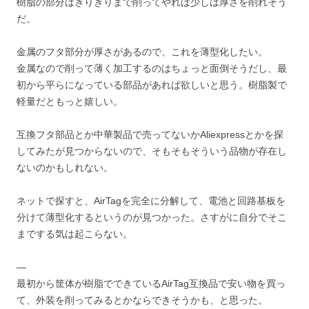
樹脂の部分はぎりぎりまで削ってやれば少しは厚さを削れそう
だ。
金属のフタ部分が厚さがあるので、これを薄型化したい。
金属なので削って薄く加工するのはちょっと面倒そうだし、最
初から平らになっている部品があれば欲しいと思う。樹脂製で
軽量だともっと嬉しい。
互換フタ部品とか中華製品で売ってないかAliexpressとかを探
してみたが見つからないので、そもそもそういう品物が存在し
ないのかもしれない。
ネットで探すと、AirTagを完全に分解して、電池と回路基板を
分けて薄型化するというのが見つかった。さすがに自分でそこ
までする気は起こらない。
—
最初から筐体が樹脂でできているAirTag互換品で安い物を買っ
て、外装を削ってみるとかならできそうかも、と思った。