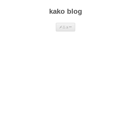
コ
ン
kako blog
テ
ン
ツ
へ
ス
メニュー
キ
ッ
プ