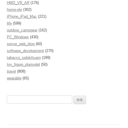
HMD_VR_AR
(176)
home-ele
(302)
iPhone_iPad_Mac
(221)
life
(599)
outdoor_campgear
(162)
PC_Windows
(430)
server_web_blog
(60)
software_development
(270)
tabacco_judokitsuen
(189)
toy_figure_plamodel
(50)
travel
(808)
wearable
(65)
検
索
: