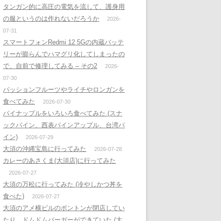
タンガン的に高圧の電気を流して、護身用
の服というのは作れないだろうか
2026-
07-31
スマートフォンRedmi 12 5Gの内蔵バッテ
リーが膨らんでハマグリ化してしまったの
で、自前で修理してみる – その2
2026-
07-30
パッションフルーツやライチやロンガンを
食べてみた
2026-07-30
パイナップルをいろいろ食べてみた (スナ
ックパイン、西表パインアップル、台湾パ
イン)
2026-07-29
大須の沖縄宝島に行ってみた
2026-07-28
カレーのあさくま(大須店)に行ってみた
2026-07-27
大須の万松に行ってみた (冷やしかつ丼を
食べた)
2026-07-27
大須のアメ横ビルのボントンが閉店してい
たり、ドムドムバーガーができていた (大