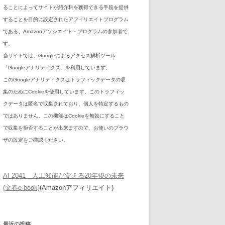
ることによってサイトが紹介料を獲得できる手段を提供
することを目的に設定されたアフィリエイトプログラム
である、Amazonアソシエイト・プログラムの参加者で
す。
当サイトでは、Googleによるアクセス解析ツール
「Googleアナリティクス」を利用しています。
このGoogleアナリティクスはトラフィックデータの収
集のためにCookieを使用しています。このトラフィッ
クデータは匿名で収集されており、個人を特定するもの
ではありません。この機能はCookieを無効にすること
で収集を拒否することが出来ますので、お使いのブラウ
ザの設定をご確認ください。
AI 2041 人工知能が変える20年後の未来
(文春e-book)
(Amazonアフィリエイト)
最近の投稿