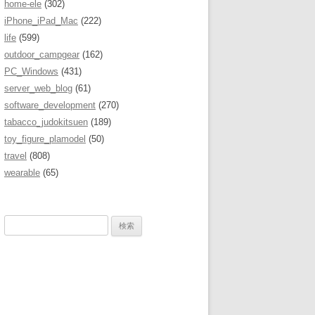
home-ele
(302)
iPhone_iPad_Mac
(222)
life
(599)
outdoor_campgear
(162)
PC_Windows
(431)
server_web_blog
(61)
software_development
(270)
tabacco_judokitsuen
(189)
toy_figure_plamodel
(50)
travel
(808)
wearable
(65)
検
索
: