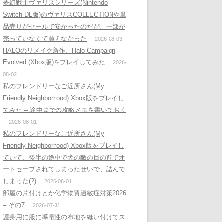
夢幻戦士ヴァリスシリーズ(Nintendo
Switch DL版)のヴァリスCOLLECTIONや単
品売りがセールで安かったのだが、一部が
売っていなくて買えなかった
2026-08-03
HALOのリメイク新作、Halo Campaign
Evolved (Xbox版)をプレイしてみた
2026-
08-02
私のフレンドリーなご近所さん(My
Friendly Neighborhood) Xbox版をプレイし
てみた – 途中までの攻略メモを書いておく
2026-08-01
私のフレンドリーなご近所さん(My
Friendly Neighborhood) Xbox版をプレイし
ていて、後半の途中で犬の敵の目の前でオ
ートセーブされてしまったせいで、詰んで
しまった(?)
2026-08-01
部屋の片付けとか化学物質過敏症対策2026
– その7
2026-07-31
護身用に服に導電性の布地を縫い付けてス