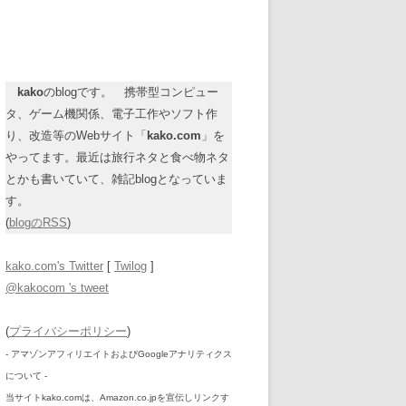
kako
のblogです。 携帯型コンピュー
タ、ゲーム機関係、電子工作やソフト作
り、改造等のWebサイト「
kako.com
」を
やってます。最近は旅行ネタと食べ物ネタ
とかも書いていて、雑記blogとなっていま
す。
(
blogのRSS
)
kako.com's Twitter
[
Twilog
]
@kakocom 's tweet
(
プライバシーポリシー
)
- アマゾンアフィリエイトおよびGoogleアナリティクス
について -
当サイトkako.comは、Amazon.co.jpを宣伝しリンクす