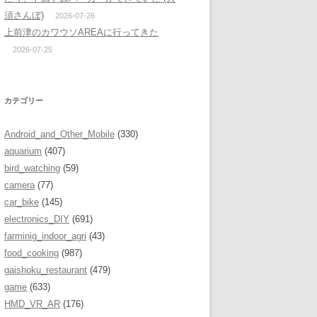
須さんぼ)
2026-07-26
上前津のカワウソAREAに行ってきた
2026-07-25
カテゴリー
Android_and_Other_Mobile
(330)
aquarium
(407)
bird_watching
(59)
camera
(77)
car_bike
(145)
electronics_DIY
(691)
farminig_indoor_agri
(43)
food_cooking
(987)
gaishoku_restaurant
(479)
game
(633)
HMD_VR_AR
(176)