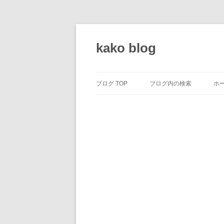
コ
ン
テ
kako blog
ン
ツ
へ
ス
キ
ッ
ブログ TOP
ブログ内の検索
ホ
プ