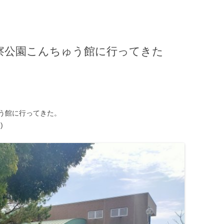
察公園こんちゅう館に行ってきた
う館に行ってきた。
)