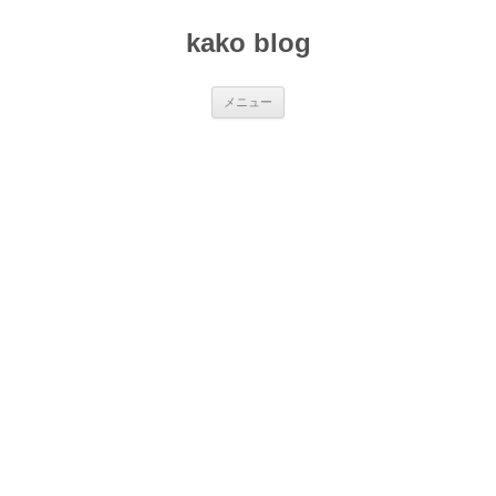
コ
ン
kako blog
テ
ン
ツ
へ
ス
メニュー
キ
ッ
プ