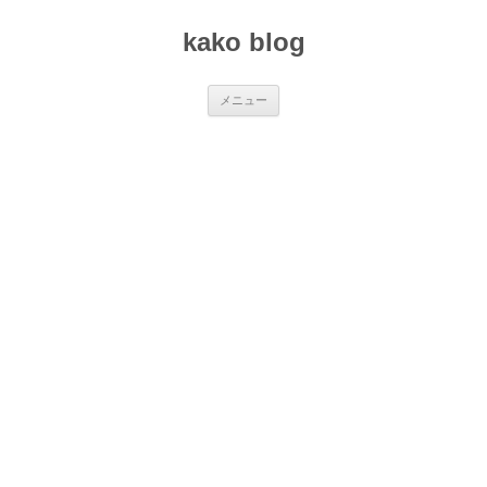
コ
ン
kako blog
テ
ン
ツ
へ
ス
メニュー
キ
ッ
プ