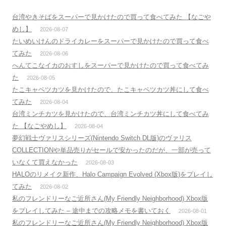
台湾やきそばをスーパーで見かけたので買って食べてみた 【なごや
めし】
2026-08-07
たいめいけんのドライカレーをスーパーで見かけたので買って食べ
てみた
2026-08-06
へんてこなイカのおすしをスーパーで見かけたので買って食べてみ
た
2026-08-05
たこキャベツカツを見かけたので、たこキャベツカツ丼にして食べ
てみた
2026-08-04
台湾ミンチカツを見かけたので、台湾ミンチカツ丼にして食べてみ
た 【なごやめし】
2026-08-04
夢幻戦士ヴァリスシリーズ(Nintendo Switch DL版)のヴァリス
COLLECTIONや単品売りがセールで安かったのだが、一部が売って
いなくて買えなかった
2026-08-03
HALOのリメイク新作、Halo Campaign Evolved (Xbox版)をプレイし
てみた
2026-08-02
私のフレンドリーなご近所さん(My Friendly Neighborhood) Xbox版
をプレイしてみた – 途中までの攻略メモを書いておく
2026-08-01
私のフレンドリーなご近所さん(My Friendly Neighborhood) Xbox版