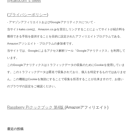
@kakocom 's tweet
(
プライバシーポリシー
)
- アマゾンアフィリエイトおよびGoogleアナリティクスについて -
当サイトkako.comは、Amazon.co.jpを宣伝しリンクすることによってサイトが紹介料を
獲得できる手段を提供することを目的に設定されたアフィリエイトプログラムである、
Amazonアソシエイト・プログラムの参加者です。
当サイトでは、Googleによるアクセス解析ツール「Googleアナリティクス」を利用して
います。
このGoogleアナリティクスはトラフィックデータの収集のためにCookieを使用していま
す。このトラフィックデータは匿名で収集されており、個人を特定するものではありませ
ん。この機能はCookieを無効にすることで収集を拒否することが出来ますので、お使い
のブラウザの設定をご確認ください。
Raspberry Piクックブック 第4版
(Amazonアフィリエイト)
最近の投稿