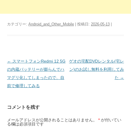
カテゴリー:
Android_and_Other_Mobile
| 投稿日:
2026-05-13
|
投
←
スマートフォンRedmi 12 5G
ゲオの宅配DVDレンタル(宅レ
稿
の内蔵バッテリーが膨らんでハ
ン)のお試し無料を利用してみ
ナ
マグリ化してしまったので、自
た
→
ビ
前で修理してみる
ゲ
ー
コメントを残す
シ
ョ
メールアドレスが公開されることはありません。
*
が付いてい
る欄は必須項目です
ン