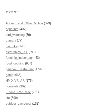
カテゴリー
Android_and_Other_Mobile
(329)
aquarium
(407)
bird_watching
(59)
camera
(77)
car_bike
(145)
electronics_DIY
(691)
farminig_indoor_agri
(43)
food_cooking
(987)
gaishoku_restaurant
(479)
game
(633)
HMD_VR_AR
(176)
home-ele
(302)
iPhone_iPad_Mac
(221)
life
(599)
outdoor_campgear
(162)