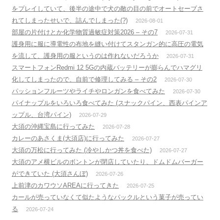
をプレイしていて、後半の途中で犬の敵の目の前でオートセーブさ
れてしまったせいで、詰んでしまった(?)
2026-08-01
部屋の片付けとか化学物質過敏症対策2026 – その7
2026-07-31
護身用に服に導電性の布地を縫い付けてスタンガン的に高圧の電気
を流して、護身用の服というのは作れないだろうか
2026-07-31
スマートフォンRedmi 12 5Gの内蔵バッテリーが膨らんでハマグリ
化してしまったので、自前で修理してみる – その2
2026-07-30
パッションフルーツやライチやロンガンを食べてみた
2026-07-30
パイナップルをいろいろ食べてみた (スナックパイン、西表パインア
ップル、台湾パイン)
2026-07-29
大須の沖縄宝島に行ってみた
2026-07-28
カレーのあさくま(大須店)に行ってみた
2026-07-27
大須の万松に行ってみた (冷やしかつ丼を食べた)
2026-07-27
大須のアメ横ビルのボントンが閉店していたり、ドムドムバーガー
ができていた (大須さんぼ)
2026-07-26
上前津のカワウソAREAに行ってきた
2026-07-25
カールが売っていなくて似たようなパックルという菓子が売ってい
る
2026-07-24