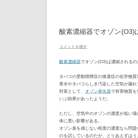
酸素濃縮器でオゾン(O3
コメントを残す
酸素濃縮器
でオゾン(O3)は濃縮されるの
タバコの受動喫煙症の後遺症の化学物質
香水やタバコらしき汚染した空気が漏れ
対策として、
オゾン発生器
で有害物質を
いぶ効果があったようだ。
ただし、空気中のオゾンの濃度が低い場
体に悪い影響がある。
オゾン臭を感じない程度の濃度なら問題
のを試しているのだが、とりあえずはう