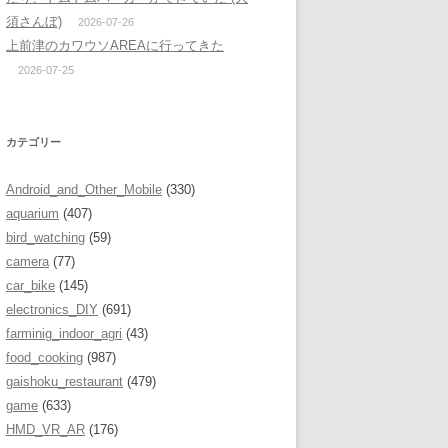
須さんぼ)
2026-07-26
上前津のカワウソAREAに行ってきた
2026-07-25
カテゴリー
Android_and_Other_Mobile
(330)
aquarium
(407)
bird_watching
(59)
camera
(77)
car_bike
(145)
electronics_DIY
(691)
farminig_indoor_agri
(43)
food_cooking
(987)
gaishoku_restaurant
(479)
game
(633)
HMD_VR_AR
(176)