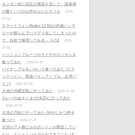
タンガン的に高圧の電気を流して、護身用
の服というのは作れないだろうか
2026-
07-31
スマートフォンRedmi 12 5Gの内蔵バッテ
リーが膨らんでハマグリ化してしまったの
で、自前で修理してみる – その2
2026-
07-30
パッションフルーツやライチやロンガンを
食べてみた
2026-07-30
パイナップルをいろいろ食べてみた (スナ
ックパイン、西表パインアップル、台湾パ
イン)
2026-07-29
大須の沖縄宝島に行ってみた
2026-07-28
カレーのあさくま(大須店)に行ってみた
2026-07-27
大須の万松に行ってみた (冷やしかつ丼を
食べた)
2026-07-27
大須のアメ横ビルのボントンが閉店してい
たり、ドムドムバーガーができていた (大