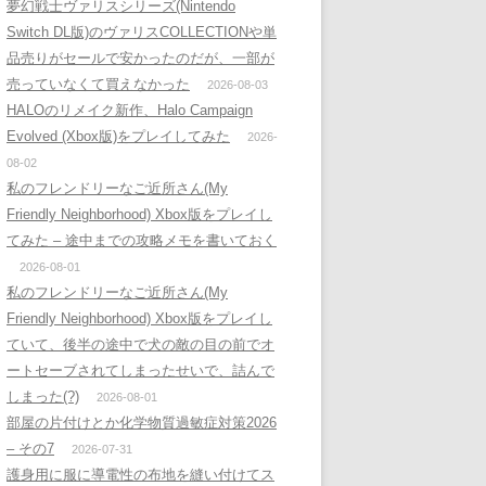
夢幻戦士ヴァリスシリーズ(Nintendo
Switch DL版)のヴァリスCOLLECTIONや単
品売りがセールで安かったのだが、一部が
売っていなくて買えなかった
2026-08-03
HALOのリメイク新作、Halo Campaign
Evolved (Xbox版)をプレイしてみた
2026-
08-02
私のフレンドリーなご近所さん(My
Friendly Neighborhood) Xbox版をプレイし
てみた – 途中までの攻略メモを書いておく
2026-08-01
私のフレンドリーなご近所さん(My
Friendly Neighborhood) Xbox版をプレイし
ていて、後半の途中で犬の敵の目の前でオ
ートセーブされてしまったせいで、詰んで
しまった(?)
2026-08-01
部屋の片付けとか化学物質過敏症対策2026
– その7
2026-07-31
護身用に服に導電性の布地を縫い付けてス