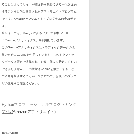
ることによってサイトが紹介料を獲得できる手段を提供
することを目的に設定されたアフィリエイトプログラム
である、Amazonアソシエイト・プログラムの参加者で
す。
当サイトでは、Googleによるアクセス解析ツール
「Googleアナリティクス」を利用しています。
このGoogleアナリティクスはトラフィックデータの収
集のためにCookieを使用しています。このトラフィッ
クデータは匿名で収集されており、個人を特定するもの
ではありません。この機能はCookieを無効にすること
で収集を拒否することが出来ますので、お使いのブラウ
ザの設定をご確認ください。
Pythonプロフェッショナルプログラミング
第4版
(Amazonアフィリエイト)
最近の投稿