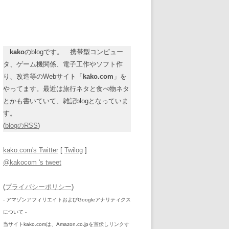
kako
のblogです。 携帯型コンピュー
タ、ゲーム機関係、電子工作やソフト作
り、改造等のWebサイト「
kako.com
」を
やってます。最近は旅行ネタと食べ物ネタ
とかも書いていて、雑記blogとなっていま
す。
(
blogのRSS
)
kako.com's Twitter
[
Twilog
]
@kakocom 's tweet
(
プライバシーポリシー
)
- アマゾンアフィリエイトおよびGoogleアナリティクス
について -
当サイトkako.comは、Amazon.co.jpを宣伝しリンクす