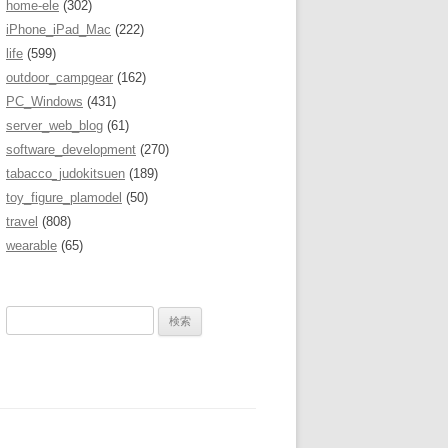
home-ele
(302)
iPhone_iPad_Mac
(222)
life
(599)
outdoor_campgear
(162)
PC_Windows
(431)
server_web_blog
(61)
software_development
(270)
tabacco_judokitsuen
(189)
toy_figure_plamodel
(50)
travel
(808)
wearable
(65)
検
索
: