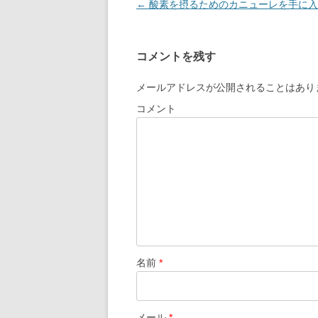
投
←
酸素を摂るためのカニューレを手に入
稿
ナ
コメントを残す
ビ
ゲ
メールアドレスが公開されることはあり
ー
コメント
シ
ョ
ン
名前
*
メール
*