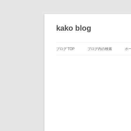
コ
ン
テ
kako blog
ン
ツ
へ
ス
キ
ッ
ブログ TOP
ブログ内の検索
ホ
プ