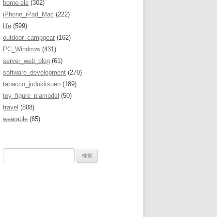
home-ele
(302)
iPhone_iPad_Mac
(222)
life
(599)
outdoor_campgear
(162)
PC_Windows
(431)
server_web_blog
(61)
software_development
(270)
tabacco_judokitsuen
(189)
toy_figure_plamodel
(50)
travel
(808)
wearable
(65)
検
索
: