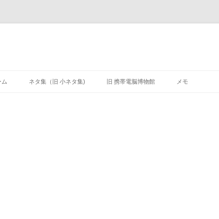
ーム
ネタ集（旧 小ネタ集)
旧 携帯電脳博物館
メモ