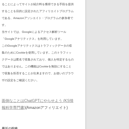
ることによってサイトが紹介料を獲得できる手段を提供
することを目的に設定されたアフィリエイトプログラム
である、Amazonアソシエイト・プログラムの参加者で
す。
当サイトでは、Googleによるアクセス解析ツール
「Googleアナリティクス」を利用しています。
このGoogleアナリティクスはトラフィックデータの収
集のためにCookieを使用しています。このトラフィッ
クデータは匿名で収集されており、個人を特定するもの
ではありません。この機能はCookieを無効にすること
で収集を拒否することが出来ますので、お使いのブラウ
ザの設定をご確認ください。
面倒なことはChatGPTにやらせよう (KS情
報科学専門書)
(Amazonアフィリエイト)
最近の投稿