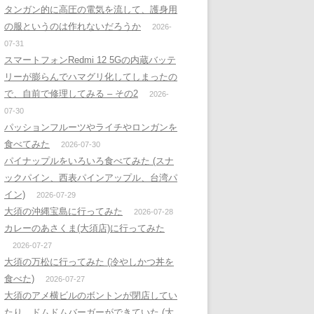
タンガン的に高圧の電気を流して、護身用
の服というのは作れないだろうか
2026-
07-31
スマートフォンRedmi 12 5Gの内蔵バッテ
リーが膨らんでハマグリ化してしまったの
で、自前で修理してみる – その2
2026-
07-30
パッションフルーツやライチやロンガンを
食べてみた
2026-07-30
パイナップルをいろいろ食べてみた (スナ
ックパイン、西表パインアップル、台湾パ
イン)
2026-07-29
大須の沖縄宝島に行ってみた
2026-07-28
カレーのあさくま(大須店)に行ってみた
2026-07-27
大須の万松に行ってみた (冷やしかつ丼を
食べた)
2026-07-27
大須のアメ横ビルのボントンが閉店してい
たり、ドムドムバーガーができていた (大