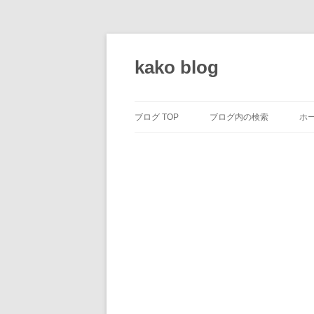
コ
ン
テ
kako blog
ン
ツ
へ
ス
キ
ッ
ブログ TOP
ブログ内の検索
ホ
プ