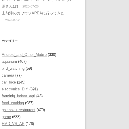
須さんぼ)
2026-07-26
上前津のカワウソAREAに行ってきた
2026-07-25
カテゴリー
Android_and_Other_Mobile
(330)
aquarium
(407)
bird_watching
(59)
camera
(77)
car_bike
(145)
electronics_DIY
(691)
farminig_indoor_agri
(43)
food_cooking
(987)
gaishoku_restaurant
(479)
game
(633)
HMD_VR_AR
(176)