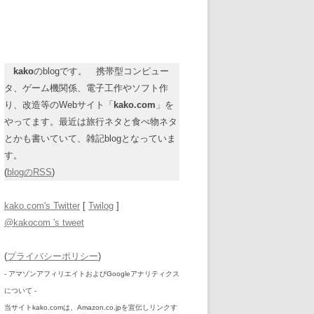
kako
のblogです。 携帯型コンピュー
タ、ゲーム機関係、電子工作やソフト作
り、改造等のWebサイト「
kako.com
」を
やってます。最近は旅行ネタと食べ物ネタ
とかも書いていて、雑記blogとなっていま
す。
(
blogのRSS
)
kako.com's Twitter
[
Twilog
]
@kakocom 's tweet
(
プライバシーポリシー
)
- アマゾンアフィリエイトおよびGoogleアナリティクス
について -
当サイトkako.comは、Amazon.co.jpを宣伝しリンクす