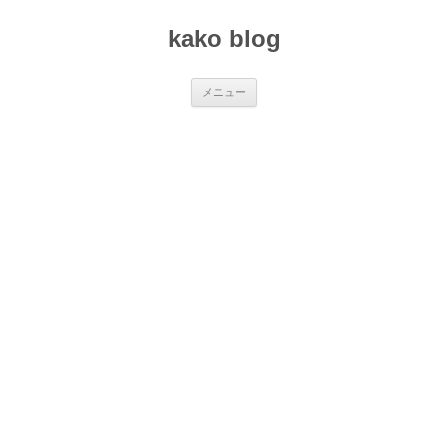
コ
ン
kako blog
テ
ン
ツ
へ
ス
メニュー
キ
ッ
プ