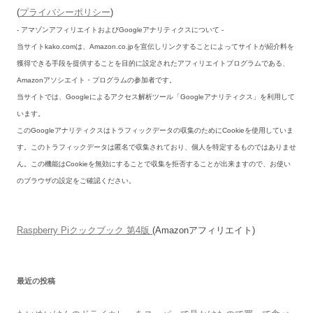
(
プライバシーポリシー
)
- アマゾンアフィリエイトおよびGoogleアナリティクスについて -
当サイトkako.comは、Amazon.co.jpを宣伝しリンクすることによってサイトが紹介料を
獲得できる手段を提供することを目的に設定されたアフィリエイトプログラムである、
Amazonアソシエイト・プログラムの参加者です。
当サイトでは、Googleによるアクセス解析ツール「Googleアナリティクス」を利用して
います。
このGoogleアナリティクスはトラフィックデータの収集のためにCookieを使用していま
す。このトラフィックデータは匿名で収集されており、個人を特定するものではありませ
ん。この機能はCookieを無効にすることで収集を拒否することが出来ますので、お使い
のブラウザの設定をご確認ください。
Raspberry Piクックブック 第4版
(Amazonアフィリエイト)
最近の投稿