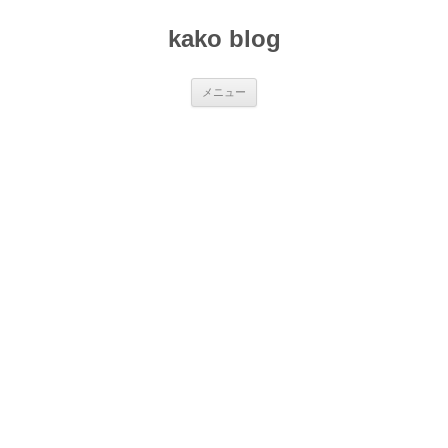
コ
ン
kako blog
テ
ン
ツ
へ
ス
メニュー
キ
ッ
プ