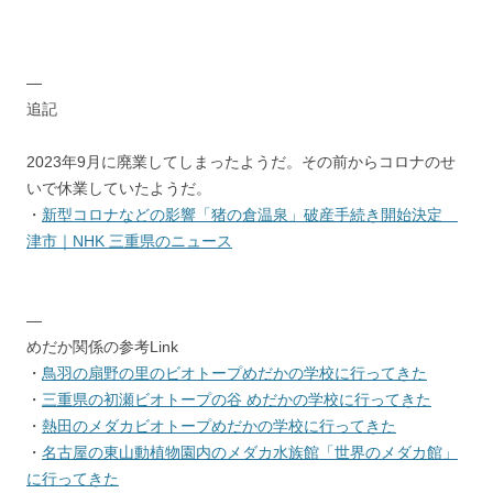
—
追記
2023年9月に廃業してしまったようだ。その前からコロナのせ
いで休業していたようだ。
・
新型コロナなどの影響「猪の倉温泉」破産手続き開始決定
津市｜NHK 三重県のニュース
—
めだか関係の参考Link
・
鳥羽の扇野の里のビオトープめだかの学校に行ってきた
・
三重県の初瀬ビオトープの谷 めだかの学校に行ってきた
・
熱田のメダカビオトープめだかの学校に行ってきた
・
名古屋の東山動植物園内のメダカ水族館「世界のメダカ館」
に行ってきた