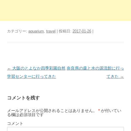
カテゴリー:
aquarium
,
travel
| 投稿日:
2017-01-26
|
投
←
大阪のとよなか四季彩園自然
奈良県の森と水の源流館に行っ
稿
学習センターに行ってきた
てきた
→
ナ
ビ
コメントを残す
ゲ
ー
メールアドレスが公開されることはありません。
*
が付いてい
る欄は必須項目です
シ
コメント
ョ