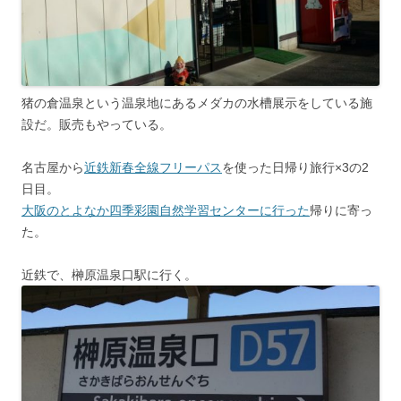
猪の倉温泉という温泉地にあるメダカの水槽展示をしている施
設だ。販売もやっている。
名古屋から
近鉄新春全線フリーパス
を使った日帰り旅行×3の2
日目。
大阪のとよなか四季彩園自然学習センターに行った
帰りに寄っ
た。
近鉄で、榊原温泉口駅に行く。