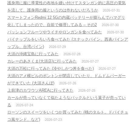
護身用に服に導電性の布地を縫い付けてスタンガン的に高圧の電気
を流して、護身用の服というのは作れないだろうか
2026-07-31
スマートフォンRedmi 12 5Gの内蔵バッテリーが膨らんでハマグリ
化してしまったので、自前で修理してみる – その2
2026-07-30
パッションフルーツやライチやロンガンを食べてみた
2026-07-30
パイナップルをいろいろ食べてみた (スナックパイン、西表パインア
ップル、台湾パイン)
2026-07-29
大須の沖縄宝島に行ってみた
2026-07-28
カレーのあさくま(大須店)に行ってみた
2026-07-27
大須の万松に行ってみた (冷やしかつ丼を食べた)
2026-07-27
大須のアメ横ビルのボントンが閉店していたり、ドムドムバーガー
ができていた (大須さんぼ)
2026-07-26
上前津のカワウソAREAに行ってきた
2026-07-25
カールが売っていなくて似たようなパックルという菓子が売ってい
る
2026-07-24
ローソンのスイーツをいくつか買ってみた (桃のタルト、ドバイチョ
コ風サンド、など)
2026-07-23