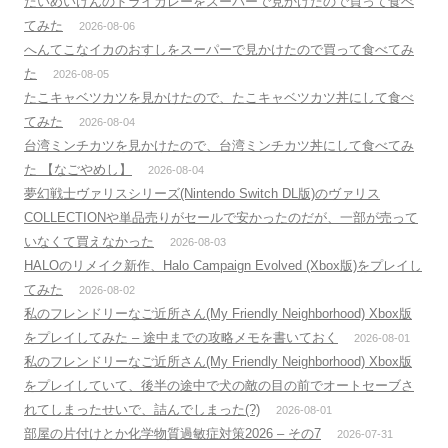
たいめいけんのドライカレーをスーパーで見かけたので買って食べ
てみた
2026-08-06
へんてこなイカのおすしをスーパーで見かけたので買って食べてみ
た
2026-08-05
たこキャベツカツを見かけたので、たこキャベツカツ丼にして食べ
てみた
2026-08-04
台湾ミンチカツを見かけたので、台湾ミンチカツ丼にして食べてみ
た 【なごやめし】
2026-08-04
夢幻戦士ヴァリスシリーズ(Nintendo Switch DL版)のヴァリス
COLLECTIONや単品売りがセールで安かったのだが、一部が売って
いなくて買えなかった
2026-08-03
HALOのリメイク新作、Halo Campaign Evolved (Xbox版)をプレイし
てみた
2026-08-02
私のフレンドリーなご近所さん(My Friendly Neighborhood) Xbox版
をプレイしてみた – 途中までの攻略メモを書いておく
2026-08-01
私のフレンドリーなご近所さん(My Friendly Neighborhood) Xbox版
をプレイしていて、後半の途中で犬の敵の目の前でオートセーブさ
れてしまったせいで、詰んでしまった(?)
2026-08-01
部屋の片付けとか化学物質過敏症対策2026 – その7
2026-07-31