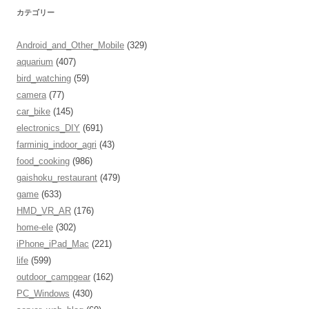
カテゴリー
Android_and_Other_Mobile
(329)
aquarium
(407)
bird_watching
(59)
camera
(77)
car_bike
(145)
electronics_DIY
(691)
farminig_indoor_agri
(43)
food_cooking
(986)
gaishoku_restaurant
(479)
game
(633)
HMD_VR_AR
(176)
home-ele
(302)
iPhone_iPad_Mac
(221)
life
(599)
outdoor_campgear
(162)
PC_Windows
(430)