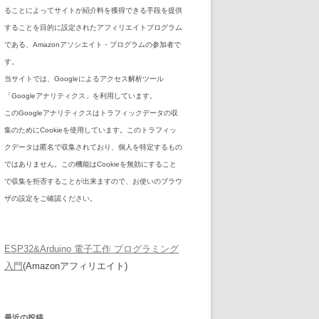
ることによってサイトが紹介料を獲得できる手段を提供
することを目的に設定されたアフィリエイトプログラム
である、Amazonアソシエイト・プログラムの参加者で
す。
当サイトでは、Googleによるアクセス解析ツール
「Googleアナリティクス」を利用しています。
このGoogleアナリティクスはトラフィックデータの収
集のためにCookieを使用しています。このトラフィッ
クデータは匿名で収集されており、個人を特定するもの
ではありません。この機能はCookieを無効にすること
で収集を拒否することが出来ますので、お使いのブラウ
ザの設定をご確認ください。
ESP32&Arduino 電子工作 プログラミング
入門
(Amazonアフィリエイト)
最近の投稿