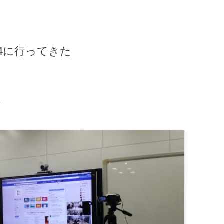
#4に行ってきた
。