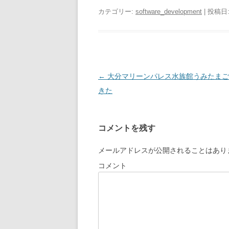
カテゴリー:
software_development
| 投稿日
投
←
大分マリーンパレス水族館うみたまご
稿
きた
ナ
ビ
コメントを残す
ゲ
ー
メールアドレスが公開されることはあり
シ
コメント
ョ
ン