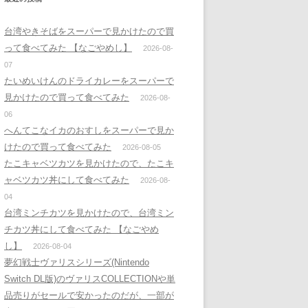
台湾やきそばをスーパーで見かけたので買
って食べてみた 【なごやめし】
2026-08-
07
たいめいけんのドライカレーをスーパーで
見かけたので買って食べてみた
2026-08-
06
へんてこなイカのおすしをスーパーで見か
けたので買って食べてみた
2026-08-05
たこキャベツカツを見かけたので、たこキ
ャベツカツ丼にして食べてみた
2026-08-
04
台湾ミンチカツを見かけたので、台湾ミン
チカツ丼にして食べてみた 【なごやめ
し】
2026-08-04
夢幻戦士ヴァリスシリーズ(Nintendo
Switch DL版)のヴァリスCOLLECTIONや単
品売りがセールで安かったのだが、一部が