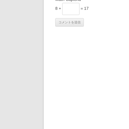
8 +
= 17