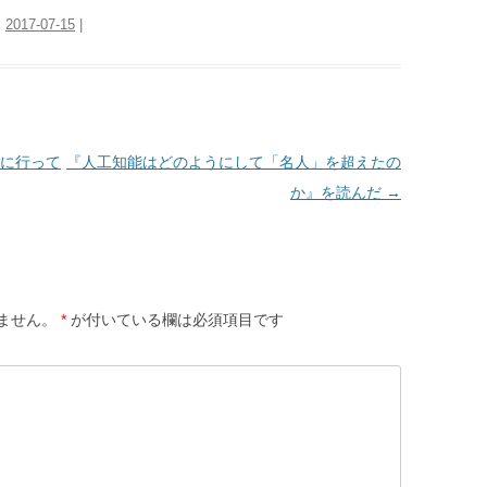
:
2017-07-15
|
に行って
『人工知能はどのようにして「名人」を超えたの
か』を読んだ
→
ません。
*
が付いている欄は必須項目です