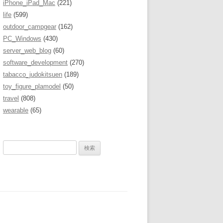
iPhone_iPad_Mac
(221)
life
(599)
outdoor_campgear
(162)
PC_Windows
(430)
server_web_blog
(60)
software_development
(270)
tabacco_judokitsuen
(189)
toy_figure_plamodel
(50)
travel
(808)
wearable
(65)
検
索
: