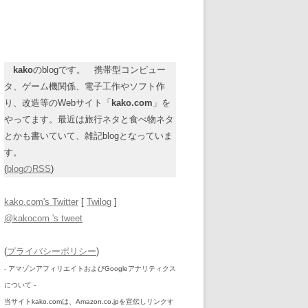
kako
のblogです。 携帯型コンピュー
タ、ゲーム機関係、電子工作やソフト作
り、改造等のWebサイト「
kako.com
」を
やってます。最近は旅行ネタと食べ物ネタ
とかも書いていて、雑記blogとなっていま
す。
(
blogのRSS
)
kako.com's Twitter
[
Twilog
]
@kakocom 's tweet
(
プライバシーポリシー
)
- アマゾンアフィリエイトおよびGoogleアナリティクス
について -
当サイトkako.comは、Amazon.co.jpを宣伝しリンクす