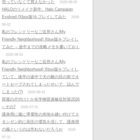
売っていなくて買えなかった
2026-08-03
HALOのリメイク新作、Halo Campaign
Evolved (Xbox版)をプレイしてみた
2026-
08-02
私のフレンドリーなご近所さん(My
Friendly Neighborhood) Xbox版をプレイし
てみた – 途中までの攻略メモを書いておく
2026-08-01
私のフレンドリーなご近所さん(My
Friendly Neighborhood) Xbox版をプレイし
ていて、後半の途中で犬の敵の目の前でオ
ートセーブされてしまったせいで、詰んで
しまった(?)
2026-08-01
部屋の片付けとか化学物質過敏症対策2026
– その7
2026-07-31
護身用に服に導電性の布地を縫い付けてス
タンガン的に高圧の電気を流して、護身用
の服というのは作れないだろうか
2026-
07-31