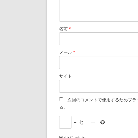
名前
*
メール
*
サイト
次回のコメントで使用するためブラ
る。
−
七
=
一
Math Captcha