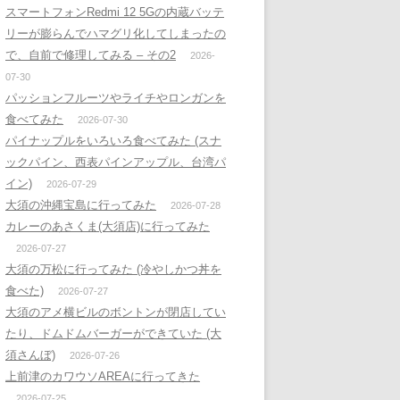
スマートフォンRedmi 12 5Gの内蔵バッテ
リーが膨らんでハマグリ化してしまったの
で、自前で修理してみる – その2
2026-
07-30
パッションフルーツやライチやロンガンを
食べてみた
2026-07-30
パイナップルをいろいろ食べてみた (スナ
ックパイン、西表パインアップル、台湾パ
イン)
2026-07-29
大須の沖縄宝島に行ってみた
2026-07-28
カレーのあさくま(大須店)に行ってみた
2026-07-27
大須の万松に行ってみた (冷やしかつ丼を
食べた)
2026-07-27
大須のアメ横ビルのボントンが閉店してい
たり、ドムドムバーガーができていた (大
須さんぼ)
2026-07-26
上前津のカワウソAREAに行ってきた
2026-07-25