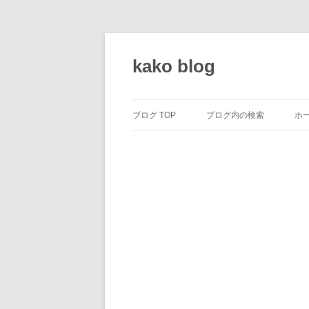
コ
ン
テ
kako blog
ン
ツ
へ
ス
キ
ッ
ブログ TOP
ブログ内の検索
ホ
プ