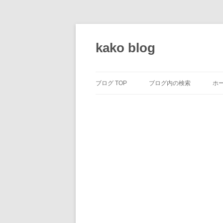
コ
ン
テ
kako blog
ン
ツ
へ
ス
キ
ッ
ブログ TOP
ブログ内の検索
ホ
プ