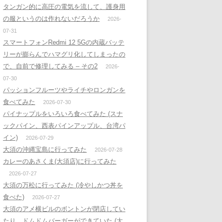
タンガン的に高圧の電気を流して、護身用
の服というのは作れないだろうか
2026-
07-31
スマートフォンRedmi 12 5Gの内蔵バッテ
リーが膨らんでハマグリ化してしまったの
で、自前で修理してみる – その2
2026-
07-30
パッションフルーツやライチやロンガンを
食べてみた
2026-07-30
パイナップルをいろいろ食べてみた (スナ
ックパイン、西表パインアップル、台湾パ
イン)
2026-07-29
大須の沖縄宝島に行ってみた
2026-07-28
カレーのあさくま(大須店)に行ってみた
2026-07-27
大須の万松に行ってみた (冷やしかつ丼を
食べた)
2026-07-27
大須のアメ横ビルのボントンが閉店してい
たり、ドムドムバーガーができていた (大