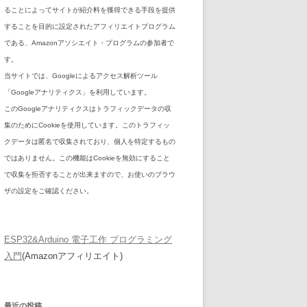
ることによってサイトが紹介料を獲得できる手段を提供
することを目的に設定されたアフィリエイトプログラム
である、Amazonアソシエイト・プログラムの参加者で
す。
当サイトでは、Googleによるアクセス解析ツール
「Googleアナリティクス」を利用しています。
このGoogleアナリティクスはトラフィックデータの収
集のためにCookieを使用しています。このトラフィッ
クデータは匿名で収集されており、個人を特定するもの
ではありません。この機能はCookieを無効にすること
で収集を拒否することが出来ますので、お使いのブラウ
ザの設定をご確認ください。
ESP32&Arduino 電子工作 プログラミング
入門
(Amazonアフィリエイト)
最近の投稿