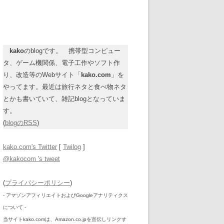
kako
のblogです。 携帯型コンピュー
タ、ゲーム機関係、電子工作やソフト作
り、改造等のWebサイト「
kako.com
」を
やってます。最近は旅行ネタと食べ物ネタ
とかも書いていて、雑記blogとなっていま
す。
(
blogのRSS
)
kako.com's Twitter
[
Twilog
]
@kakocom 's tweet
(
プライバシーポリシー
)
- アマゾンアフィリエイトおよびGoogleアナリティクス
について -
当サイトkako.comは、Amazon.co.jpを宣伝しリンクす