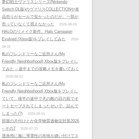
夢幻戦士ヴァリスシリーズ(Nintendo
Switch DL版)のヴァリスCOLLECTIONや単
品売りがセールで安かったのだが、一部が
売っていなくて買えなかった
2026-08-03
HALOのリメイク新作、Halo Campaign
Evolved (Xbox版)をプレイしてみた
2026-
08-02
私のフレンドリーなご近所さん(My
Friendly Neighborhood) Xbox版をプレイし
てみた – 途中までの攻略メモを書いておく
2026-08-01
私のフレンドリーなご近所さん(My
Friendly Neighborhood) Xbox版をプレイし
ていて、後半の途中で犬の敵の目の前でオ
ートセーブされてしまったせいで、詰んで
しまった(?)
2026-08-01
部屋の片付けとか化学物質過敏症対策2026
– その7
2026-07-31
護身用に服に導電性の布地を縫い付けてス