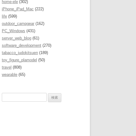
home-ele
(302)
iPhone_iPad_Mac
(222)
life
(599)
outdoor_campgear
(162)
PC_Windows
(431)
server_web_blog
(61)
software_development
(270)
tabacco_judokitsuen
(189)
toy_figure_plamodel
(50)
travel
(808)
wearable
(65)
検
索
: