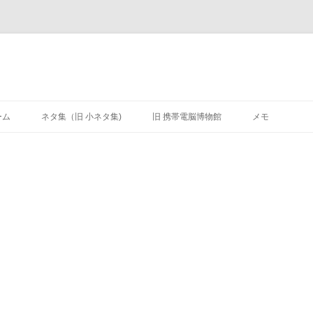
ーム
ネタ集（旧 小ネタ集)
旧 携帯電脳博物館
メモ