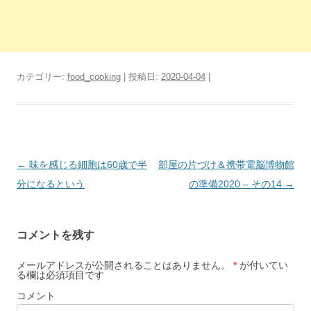
カテゴリー:
food_cooking
| 投稿日:
2020-04-04
|
投
←
味を感じる細胞は60歳で半
部屋の片づけ＆携帯電脳博物館
稿
分になるという
の準備2020 – その14
→
ナ
ビ
コメントを残す
ゲ
ー
メールアドレスが公開されることはありません。
*
が付いてい
る欄は必須項目です
シ
コメント
ョ