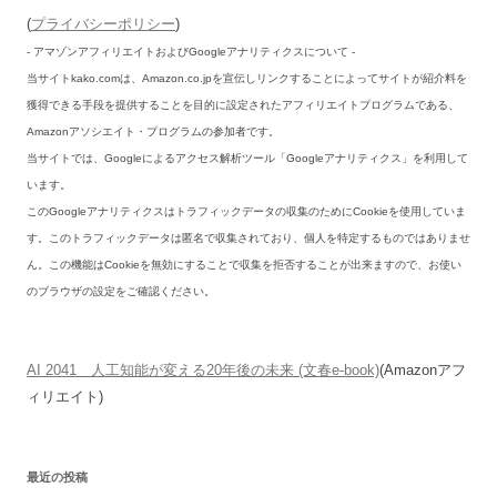
(
プライバシーポリシー
)
- アマゾンアフィリエイトおよびGoogleアナリティクスについて -
当サイトkako.comは、Amazon.co.jpを宣伝しリンクすることによってサイトが紹介料を
獲得できる手段を提供することを目的に設定されたアフィリエイトプログラムである、
Amazonアソシエイト・プログラムの参加者です。
当サイトでは、Googleによるアクセス解析ツール「Googleアナリティクス」を利用して
います。
このGoogleアナリティクスはトラフィックデータの収集のためにCookieを使用していま
す。このトラフィックデータは匿名で収集されており、個人を特定するものではありませ
ん。この機能はCookieを無効にすることで収集を拒否することが出来ますので、お使い
のブラウザの設定をご確認ください。
AI 2041 人工知能が変える20年後の未来 (文春e-book)
(Amazonアフ
ィリエイト)
最近の投稿