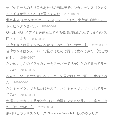
ナゴヤドームの入り口のあたりの自販機でシンカンセンスゴクカタ
イアイスが売ってるので買ってみた
2026-08-09
北京本店(イオンナゴヤドーム店)に行ってきた (北京飯+台湾ミンチ
トッピングを食べた)
2026-08-09
Gmail、他社メアドを送信元にできる機能が廃止されてしまうので、
困ってしまう
2026-08-08
台湾まぜそば風そうめんを食べてみた 【なごやめし】
2026-08-07
台湾やきそばをスーパーで見かけたので買って食べてみた 【なごや
めし】
2026-08-07
たいめいけんのドライカレーをスーパーで見かけたので買って食べ
てみた
2026-08-06
へんてこなイカのおすしをスーパーで見かけたので買って食べてみ
た
2026-08-05
たこキャベツカツを見かけたので、たこキャベツカツ丼にして食べ
てみた
2026-08-04
台湾ミンチカツを見かけたので、台湾ミンチカツ丼にして食べてみ
た 【なごやめし】
2026-08-04
夢幻戦士ヴァリスシリーズ(Nintendo Switch DL版)のヴァリス