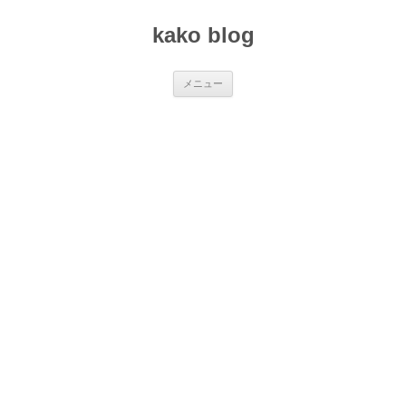
コ
ン
kako blog
テ
ン
ツ
へ
ス
メニュー
キ
ッ
プ