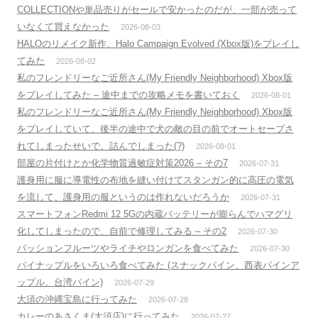
COLLECTIONや単品売りがセールで安かったのだが、一部が売って
いなくて買えなかった
2026-08-03
HALOのリメイク新作、Halo Campaign Evolved (Xbox版)をプレイし
てみた
2026-08-02
私のフレンドリーなご近所さん(My Friendly Neighborhood) Xbox版
をプレイしてみた – 途中までの攻略メモを書いておく
2026-08-01
私のフレンドリーなご近所さん(My Friendly Neighborhood) Xbox版
をプレイしていて、後半の途中で犬の敵の目の前でオートセーブさ
れてしまったせいで、詰んでしまった(?)
2026-08-01
部屋の片付けとか化学物質過敏症対策2026 – その7
2026-07-31
護身用に服に導電性の布地を縫い付けてスタンガン的に高圧の電気
を流して、護身用の服というのは作れないだろうか
2026-07-31
スマートフォンRedmi 12 5Gの内蔵バッテリーが膨らんでハマグリ
化してしまったので、自前で修理してみる – その2
2026-07-30
パッションフルーツやライチやロンガンを食べてみた
2026-07-30
パイナップルをいろいろ食べてみた (スナックパイン、西表パインア
ップル、台湾パイン)
2026-07-29
大須の沖縄宝島に行ってみた
2026-07-28
カレーのあさくま(大須店)に行ってみた
2026-07-27