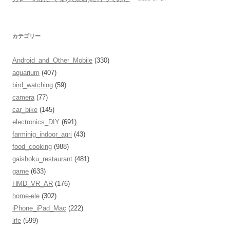
カテゴリー
Android_and_Other_Mobile
(330)
aquarium
(407)
bird_watching
(59)
camera
(77)
car_bike
(145)
electronics_DIY
(691)
farminig_indoor_agri
(43)
food_cooking
(988)
gaishoku_restaurant
(481)
game
(633)
HMD_VR_AR
(176)
home-ele
(302)
iPhone_iPad_Mac
(222)
life
(599)